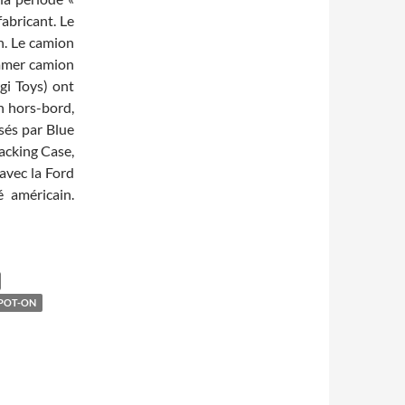
abricant. Le
ln. Le camion
ommer camion
gi Toys) ont
n hors-bord,
sés par Blue
acking Case,
 avec la Ford
 américain.
POT-ON