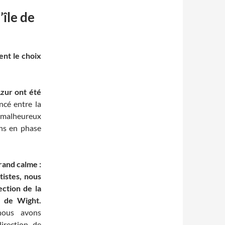
’île de
ent le choix
Azur ont été
ncé entre la
e malheureux
ons en phase
rand calme :
tistes, nous
ction de la
e de Wight.
nous avons
irection de