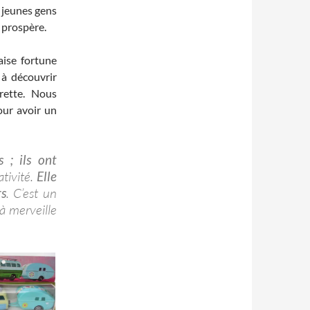
 jeunes gens
 prospère.
aise fortune
 à découvrir
rette. Nous
our avoir un
 ; ils ont
tivité.
Elle
rs
. C’est un
 à merveille