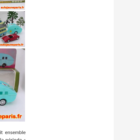
tit ensemble
la période «