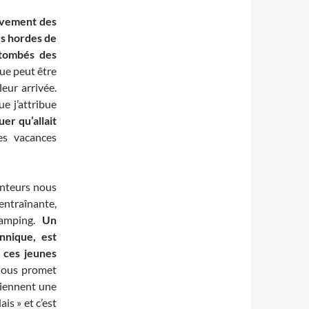
sivement des
es hordes de
 tombés des
que peut être
eur arrivée.
e j’attribue
er qu’allait
s vacances
anteurs nous
entraînante,
camping.
Un
nnique, est
e ces jeunes
 nous promet
 tiennent une
is » et c’est