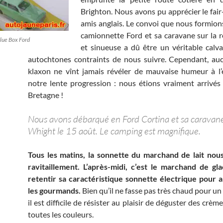
Brighton. Nous avons pu apprécier le fair
amis anglais. Le convoi que nous formion
camionnette Ford et sa caravane sur la r
lue Box Ford
et sinueuse a dû être un véritable calva
autochtones contraints de nous suivre. Cependant, au
klaxon ne vînt jamais révéler de mauvaise humeur à l
notre lente progression : nous étions vraiment arrivé
Bretagne !
Nous avons débarqué en Ford Cortina et sa caravane s
Whight le 15 août. Le camping est magnifique.
Tous les matins, la sonnette du marchand de lait nou
ravitaillement. L’après-midi, c’est le marchand de gla
retentir sa caractéristique sonnette électrique pour 
les gourmands.
Bien qu’il ne fasse pas très chaud pour un
il est difficile de résister au plaisir de déguster des crèm
toutes les couleurs.