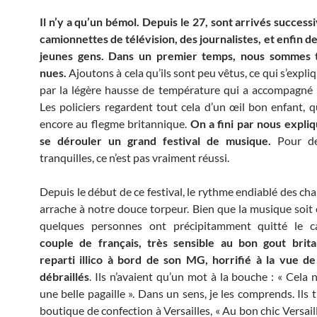
Il n’y a qu’un bémol. Depuis le 27, sont arrivés succes
camionnettes de télévision, des journalistes, et enfin d
jeunes gens. Dans un premier temps, nous sommes
nues.
Ajoutons à cela qu’ils sont peu vêtus, ce qui s’expli
par la légère hausse de température qui a accompagné l
Les policiers regardent tout cela d’un œil bon enfant, qu
encore au flegme britannique.
On a fini par nous expliqu
se dérouler un grand festival de musique.
Pour de
tranquilles, ce n’est pas vraiment réussi.
Depuis le début de ce festival, le rythme endiablé des ch
arrache à notre douce torpeur. Bien que la musique soit 
quelques personnes ont précipitamment quitté le 
couple de français, très sensible au bon gout brita
reparti illico à bord de son MG, horrifié à la vue d
débraillés
. Ils n’avaient qu’un mot à la bouche : « Cela
une belle pagaille ». Dans un sens, je les comprends. Ils
boutique de confection à Versailles, « Au bon chic Versailla