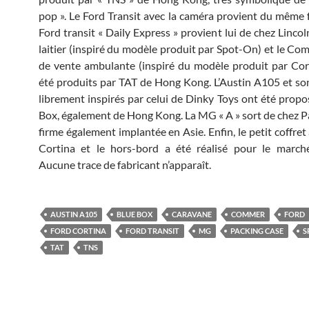
pop ». Le Ford Transit avec la caméra provient du même f
Ford transit « Daily Express » provient lui de chez Linco
laitier (inspiré du modèle produit par Spot-On) et le C
de vente ambulante (inspiré du modèle produit par Cor
été produits par TAT de Hong Kong. L’Austin A105 et so
librement inspirés par celui de Dinky Toys ont été propo
Box, également de Hong Kong. La MG « A » sort de chez P
firme également implantée en Asie. Enfin, le petit coffret
Cortina et le hors-bord a été réalisé pour le marché
Aucune trace de fabricant n’apparaît.
AUSTIN A105
BLUE BOX
CARAVANE
COMMER
FORD
FORD CORTINA
FORD TRANSIT
MG
PACKING CASE
S
TAT
TNS