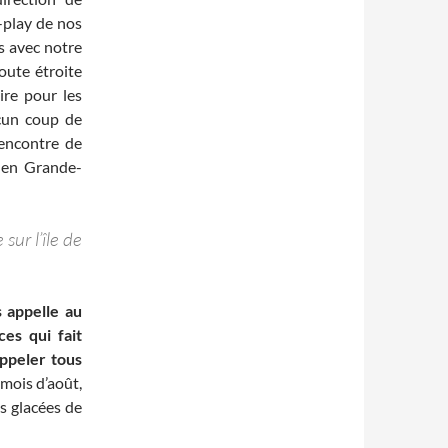
-play de nos
s avec notre
oute étroite
ire pour les
cun coup de
’encontre de
s en Grande-
ur l’île de
s appelle au
ces qui fait
appeler tous
 mois d’août,
es glacées de