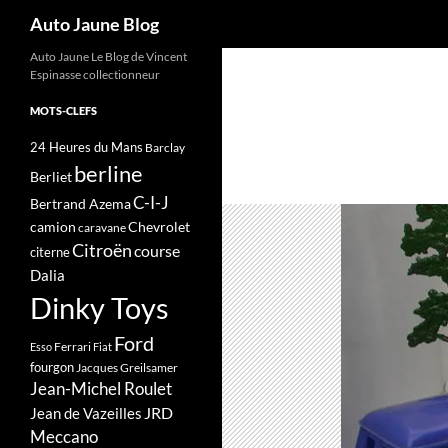
Recherche
Auto Jaune Blog
Auto Jaune Le Blog de Vincent
Espinasse collectionneur
MOTS-CLEFS
24 Heures du Mans
Barclay
berline
Berliet
C-I-J
Bertrand Azema
camion
Chevrolet
caravane
Citroën
course
citerne
Dalia
Dinky Toys
Ford
Ferrari
Esso
Fiat
fourgon
Jacques Greilsamer
Jean-Michel Roulet
JRD
Jean de Vazeilles
Meccano