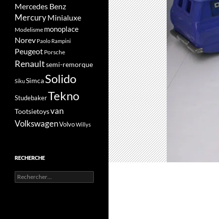
Mercedes Benz
Mercury
Minialuxe
monoplace
Modelisme
Norev
Paolo Rampini
Peugeot
Porsche
Renault
semi-remorque
Solido
Simca
Siku
Tekno
Studebaker
van
Tootsietoys
Volkswagen
Volvo
Willys
RECHERCHE
Rechercher :