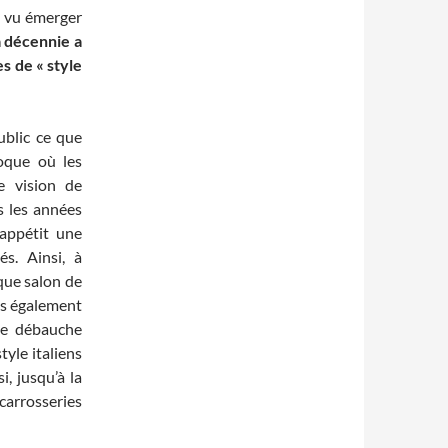
a vu émerger
la décennie a
s de « style
ublic ce que
poque où les
e vision de
s les années
appétit une
és. Ainsi, à
que salon de
ais également
ne débauche
tyle italiens
i, jusqu’à la
rrosseries