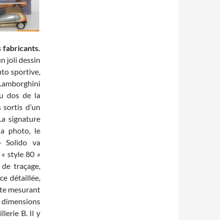
 fabricants.
n joli dessin
to sportive,
 Lamborghini
Au dos de la
 sortis d’un
La signature
a photo, le
» Solido va
 « style 80 »
 de traçage,
ce détaillée,
oîte mesurant
s dimensions
lerie B. Il y