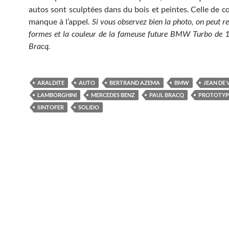
autos sont sculptées dans du bois et peintes. Celle de c
manque à l’appel.
Si vous observez bien la photo, on peut re
formes et la couleur de la fameuse future BMW Turbo de 
Bracq.
ARALDITE
AUTO
BERTRAND AZEMA
BMW
JEAN DE 
LAMBORGHINI
MERCEDES BENZ
PAUL BRACQ
PROTOTYP
SINTOFER
SOLIDO