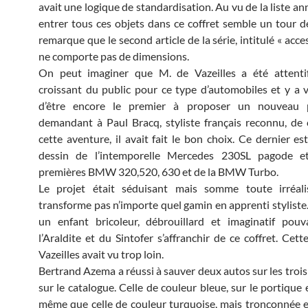
avait une logique de standardisation. Au vu de la liste an
entrer tous ces objets dans ce coffret semble un tour d
remarque que le second article de la série, intitulé « acce
ne comporte pas de dimensions.
On peut imaginer que M. de Vazeilles a été attentif 
croissant du public pour ce type d’automobiles et y a v
d’être encore le premier à proposer un nouveau 
demandant à Paul Bracq, styliste français reconnu, de 
cette aventure, il avait fait le bon choix. Ce dernier es
dessin de l’intemporelle Mercedes 230SL pagode e
premières BMW 320,520, 630 et de la BMW Turbo.
Le projet était séduisant mais somme toute irréal
transforme pas n’importe quel gamin en apprenti styliste.
un enfant bricoleur, débrouillard et imaginatif pouv
l’Araldite et du Sintofer s’affranchir de ce coffret. Cett
Vazeilles avait vu trop loin.
Bertrand Azema a réussi à sauver deux autos sur les trois
sur le catalogue. Celle de couleur bleue, sur le portique e
même que celle de couleur turquoise, mais tronçonnée 