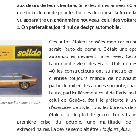
aux désirs de leur clientèle.
Si le début des années 60 
une forte demande pour les bolides de course,
la fin de 
vu apparaître un phénomène nouveau, celui des voiture
». On parlerait aujourd’hui de design automobile.
Ces autos étaient sensées montrer au p
serait l’auto de demain. C’était une é
automobiles devaient faire rêver. Cett
l’automobile vient des États -Unis où dè
40 les constructeurs ont su mettre en 
clientèle toujours friande de nouveaut
partir du milieu des années soixante, cha
l’auto, particulièrement celui de Paris, m
celui de Genève, était le prétexte à u
lleurs modèles pour les vrais
d’exercices de style. Tous les bureaux de s
étaient sur le pied de guerre. L’on vit ains
première crise du pétrole, une multitude de ca
extraordinaires. La devise semblait être
« toujours plus »
.