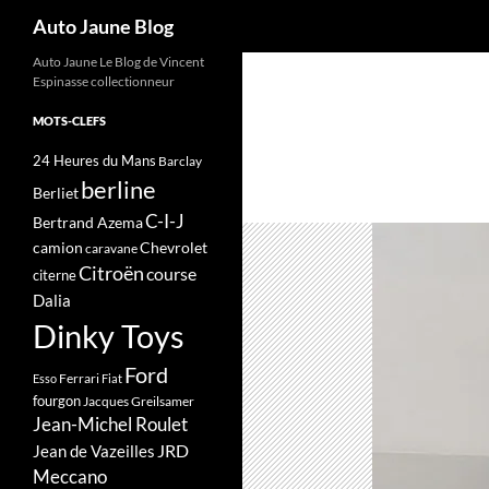
Recherche
Auto Jaune Blog
Auto Jaune Le Blog de Vincent
Espinasse collectionneur
MOTS-CLEFS
24 Heures du Mans
Barclay
berline
Berliet
C-I-J
Bertrand Azema
camion
Chevrolet
caravane
Citroën
course
citerne
Dalia
Dinky Toys
Ford
Ferrari
Esso
Fiat
fourgon
Jacques Greilsamer
Jean-Michel Roulet
JRD
Jean de Vazeilles
Meccano