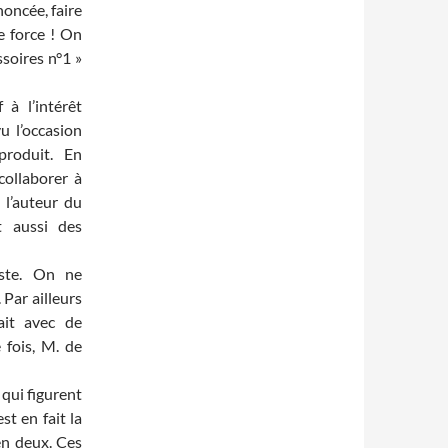
noncée, faire
e force ! On
ssoires n°1 »
à l’intérêt
u l’occasion
produit. En
collaborer à
t l’auteur du
t aussi des
iste. On ne
 Par ailleurs
ait avec de
e fois, M. de
 qui figurent
st en fait la
en deux. Ces