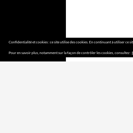
Confidentialité et cookies : ce site utilise des cookies. En continuant à utiliser ce s
Pour en savoir plus, notamment sur la façon de contrôler les cookies, consultez :
DERNIERS ARTICLES
Mission accomplie
4 juin 2023
le jeu des sept erreurs
7 mai 2023
« jouet français »