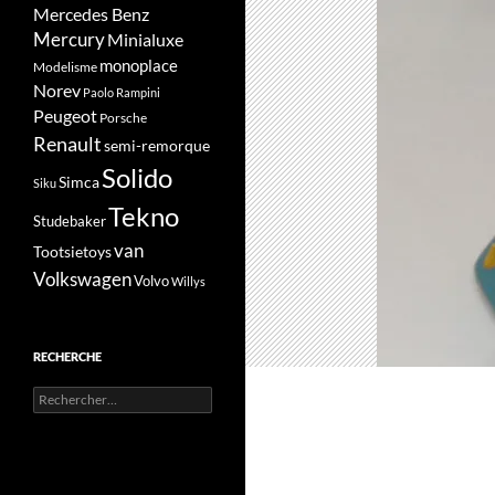
Mercedes Benz
Mercury
Minialuxe
monoplace
Modelisme
Norev
Paolo Rampini
Peugeot
Porsche
Renault
semi-remorque
Solido
Simca
Siku
Tekno
Studebaker
van
Tootsietoys
Volkswagen
Volvo
Willys
RECHERCHE
Rechercher :