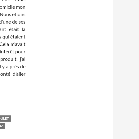
domicile mon
 Nous étions
d’une de ses
ant était la
s qui étaient
Cela m’avait
’intérêt pour
roduit, j’ai
l y a près de
nté d’aller
OULET
NZ