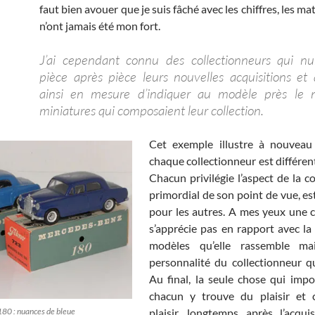
faut bien avouer que je suis fâché avec les chiffres, les 
n’ont jamais été mon fort.
J’ai cependant connu des collectionneurs qui nu
pièce après pièce leurs nouvelles acquisitions et 
ainsi en mesure d’indiquer au modèle près le
miniatures qui composaient leur collection.
Cet exemple illustre à nouveau 
chaque collectionneur est différen
Chacun privilégie l’aspect de la co
primordial de son point de vue, es
pour les autres. A mes yeux une c
s’apprécie pas en rapport avec la
modèles qu’elle rassemble ma
personnalité du collectionneur qu’
Au final, la seule chose qui impo
chacun y trouve du plaisir et 
80 : nuances de bleue
plaisir, longtemps après l’acqui