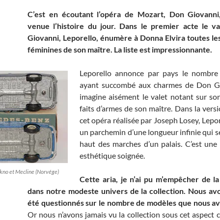
C’est en écoutant l’opéra de Mozart, Don Giovanni
venue l’histoire du jour. Dans le premier acte le v
Giovanni, Leporello, énumère à Donna Elvira toutes l
féminines de son maître. La liste est impressionnante.
Leporello annonce par pays le nombr
ayant succombé aux charmes de Don G
imagine aisément le valet notant sur son
faits d’armes de son maître. Dans la vers
cet opéra réalisée par Joseph Losey, Lepo
un parchemin d’une longueur infinie qui s
haut des marches d’un palais. C’est une
esthétique soignée.
no et Mecline (Norvége)
Cette aria, je n’ai pu m’empêcher de l
dans notre modeste univers de la collection. Nous av
été questionnés sur le nombre de modèles que nous av
Or nous n’avons jamais vu la collection sous cet aspect c