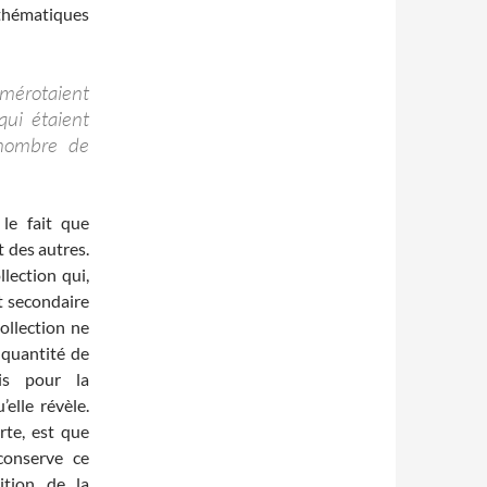
mathématiques
mérotaient
qui étaient
 nombre de
le fait que
t des autres.
llection qui,
t secondaire
ollection ne
 quantité de
is pour la
elle révèle.
rte, est que
conserve ce
sition de la