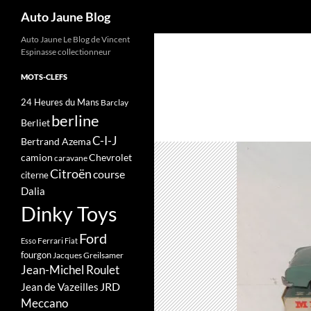
Recherche
Auto Jaune Blog
Auto Jaune Le Blog de Vincent
Espinasse collectionneur
MOTS-CLEFS
24 Heures du Mans
Barclay
berline
Berliet
C-I-J
Bertrand Azema
camion
Chevrolet
caravane
Citroën
course
citerne
Dalia
Dinky Toys
Ford
Ferrari
Esso
Fiat
fourgon
Jacques Greilsamer
Jean-Michel Roulet
JRD
Jean de Vazeilles
Meccano