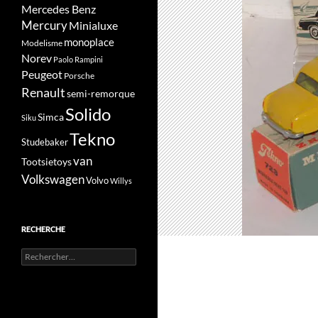
Mercedes Benz
Mercury
Minialuxe
monoplace
Modelisme
Norev
Paolo Rampini
Peugeot
Porsche
Renault
semi-remorque
Solido
Simca
Siku
Tekno
Studebaker
van
Tootsietoys
Volkswagen
Volvo
Willys
RECHERCHE
Rechercher :