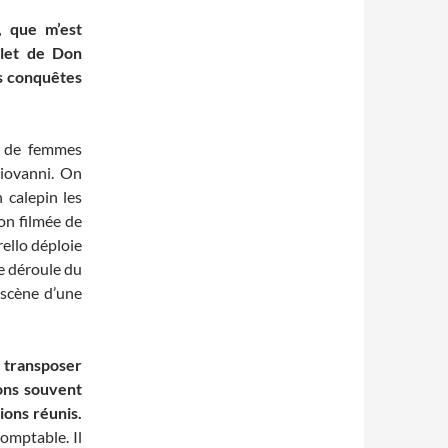
, que m’est
alet de Don
es conquêtes
e de femmes
iovanni. On
 calepin les
ion filmée de
rello déploie
e déroule du
 scène d’une
a transposer
ons souvent
ions réunis.
omptable. Il