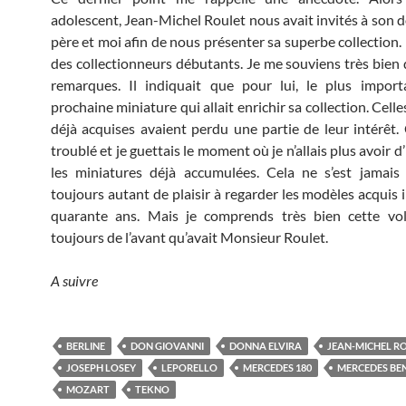
adolescent, Jean-Michel Roulet nous avait invités à son 
père et moi afin de nous présenter sa superbe collection.
des collectionneurs débutants. Je me souviens très bien 
remarques. Il indiquait que pour lui, le plus import
prochaine miniature qui allait enrichir sa collection. Celle
déjà acquises avaient perdu une partie de leur intérêt. 
troublé et je guettais le moment où je n’allais plus avoir d
les miniatures déjà accumulées. Cela ne s’est jamais p
toujours autant de plaisir à regarder les modèles acquis i
quarante ans. Mais je comprends très bien cette volo
toujours de l’avant qu’avait Monsieur Roulet.
A suivre
BERLINE
DON GIOVANNI
DONNA ELVIRA
JEAN-MICHEL R
JOSEPH LOSEY
LEPORELLO
MERCEDES 180
MERCEDES BE
MOZART
TEKNO