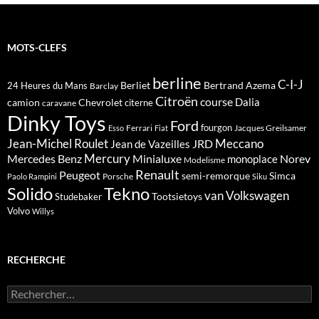
MOTS-CLEFS
berline
C-I-J
Berliet
Bertrand Azema
24 Heures du Mans
Barclay
Citroën
course
Dalia
camion
Chevrolet
citerne
caravane
Dinky Toys
Ford
fourgon
Ferrari
Jacques Greilsamer
Esso
Fiat
Meccano
Jean-Michel Roulet
JRD
Jean de Vazeilles
Mercedes Benz
Mercury
Minialuxe
Norev
monoplace
Modelisme
Renault
Peugeot
semi-remorque
Simca
Porsche
Paolo Rampini
Siku
Solido
Tekno
van
Volkswagen
Tootsietoys
Studebaker
Volvo
Willys
RECHERCHE
Rechercher :