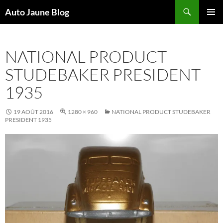
Recherche
Auto Jaune Blog
ALLER
MENU
AU
PRINCI
CONTENU
NATIONAL PRODUCT
STUDEBAKER PRESIDENT
1935
19 AOÛT 2016
1280 × 960
NATIONAL PRODUCT STUDEBAKER
PRESIDENT 1935