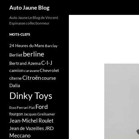
Recherche
Auto Jaune Blog
Auto Jaune Le Blog de Vincent
Espinasse collectionneur
MOTS-CLEFS
24 Heures du Mans
Barclay
berline
Berliet
C-I-J
Bertrand Azema
camion
Chevrolet
caravane
Citroën
course
citerne
Dalia
Dinky Toys
Ford
Ferrari
Esso
Fiat
fourgon
Jacques Greilsamer
Jean-Michel Roulet
JRD
Jean de Vazeilles
Meccano