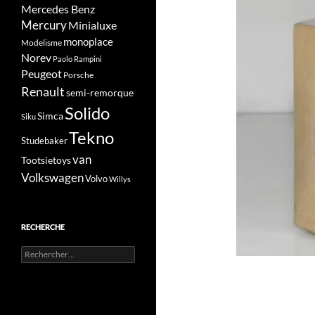
Mercedes Benz
Mercury
Minialuxe
monoplace
Modelisme
Norev
Paolo Rampini
Peugeot
Porsche
Renault
semi-remorque
Solido
Simca
Siku
Tekno
Studebaker
van
Tootsietoys
Volkswagen
Volvo
Willys
RECHERCHE
Rechercher :