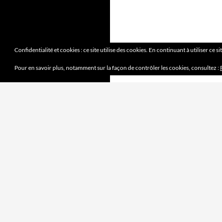
Confidentialité et cookies : ce site utilise des cookies. En continuant à utiliser ce s
Pour en savoir plus, notamment sur la façon de contrôler les cookies, consultez :
DERNIERS ARTICLES
Mission accomplie
4 juin 2023
le jeu des sept erreurs
7 mai 2023
« jouet français »
2 avril 2023
Mobilité douce