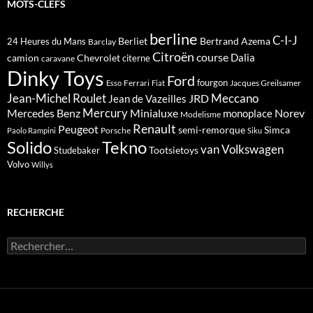
MOTS-CLEFS
berline
C-I-J
Berliet
Bertrand Azema
24 Heures du Mans
Barclay
Citroën
course
Dalia
camion
Chevrolet
citerne
caravane
Dinky Toys
Ford
fourgon
Ferrari
Jacques Greilsamer
Esso
Fiat
Meccano
Jean-Michel Roulet
JRD
Jean de Vazeilles
Mercedes Benz
Mercury
Minialuxe
Norev
monoplace
Modelisme
Renault
Peugeot
semi-remorque
Simca
Porsche
Paolo Rampini
Siku
Solido
Tekno
van
Volkswagen
Tootsietoys
Studebaker
Volvo
Willys
RECHERCHE
Rechercher :