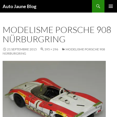
Recherche
Auto Jaune Blog
ALLER
MENU
AU
PRINCI
CONTENU
MODELISME PORSCHE 908
NÜRBURGRING
21 SEPTEMBRE 2015
395 × 296
MODELISME PORSCHE 908
NÜRBURGRING