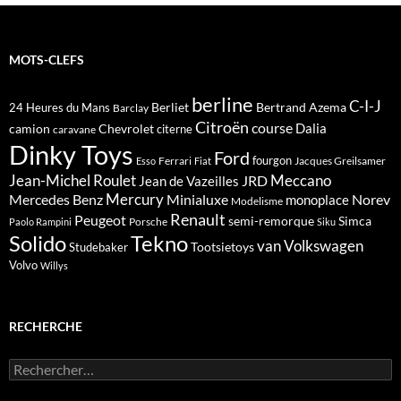
MOTS-CLEFS
berline
C-I-J
Berliet
Bertrand Azema
24 Heures du Mans
Barclay
Citroën
course
Dalia
camion
Chevrolet
citerne
caravane
Dinky Toys
Ford
fourgon
Ferrari
Jacques Greilsamer
Esso
Fiat
Meccano
Jean-Michel Roulet
JRD
Jean de Vazeilles
Mercedes Benz
Mercury
Minialuxe
Norev
monoplace
Modelisme
Renault
Peugeot
semi-remorque
Simca
Porsche
Paolo Rampini
Siku
Solido
Tekno
van
Volkswagen
Tootsietoys
Studebaker
Volvo
Willys
RECHERCHE
Rechercher :