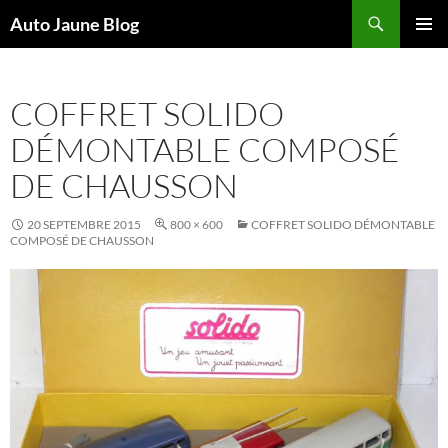
Recherche
Auto Jaune Blog
ALLER
MENU
AU
PRINCI
CONTENU
COFFRET SOLIDO
DÉMONTABLE COMPOSÉ
DE CHAUSSON
20 SEPTEMBRE 2015
800 × 600
COFFRET SOLIDO DÉMONTABLE
COMPOSÉ DE CHAUSSON