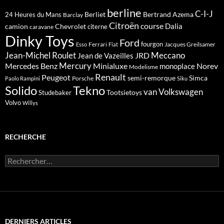
berline
C-I-J
Berliet
Bertrand Azema
24 Heures du Mans
Barclay
Citroën
course
Dalia
camion
Chevrolet
citerne
caravane
Dinky Toys
Ford
fourgon
Ferrari
Jacques Greilsamer
Esso
Fiat
Meccano
Jean-Michel Roulet
JRD
Jean de Vazeilles
Mercedes Benz
Mercury
Minialuxe
Norev
monoplace
Modelisme
Renault
Peugeot
semi-remorque
Simca
Porsche
Paolo Rampini
Siku
Solido
Tekno
van
Volkswagen
Tootsietoys
Studebaker
Volvo
Willys
RECHERCHE
Rechercher :
DERNIERS ARTICLES