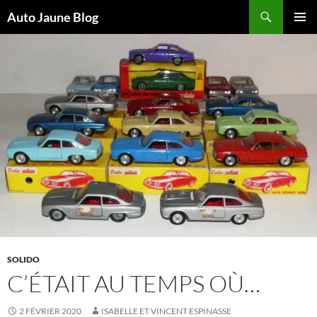
Recherche
Auto Jaune Blog
ALLER
MENU
AU
PRINCI
CONTENU
SOLIDO
C’ÉTAIT AU TEMPS OÙ…
2 FÉVRIER 2020
ISABELLE ET VINCENT ESPINASSE