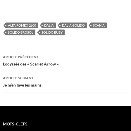
ALFA ROMEO 2600
DALIA
DALIA-SOLIDO
SCANIA
SOLIDO BROSOL
SOLIDO BUBY
Navigation
ARTICLE PRÉCÉDENT
des
L’odyssée des « Scarlet Arrow »
articles
ARTICLE SUIVANT
Je m’en lave les mains.
MOTS-CLEFS