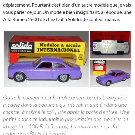
déplacement. Pourtant c’est bien d’un autre modèle que je vais
vous parler ce jour. Un modèle bien insignifiant, à l’époque, une
Alfa Romeo 2600 de chez Dalia Solido, de couleur mauve.
Outre la couleur, c’est l’emplacement où était relégué le
modèle dans la boutique qui m’avait marqué : dans une
cagette, à même le sol, juste après la porte d’entrée. Une
petite pancarte indiquait le prix unitaire des modèles de
la cagette : 100 Fr (15 euros). La miniature nous fut
cédée pour 80 Fr (12 euros).