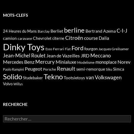
MOTS-CLEFS
berline
C-I-J
Berliet
Bertrand Azema
24 Heures du Mans
Barclay
Citroën
course
Dalia
camion
Chevrolet
citerne
caravane
Dinky Toys
Ford
fourgon
Ferrari
Jacques Greilsamer
Esso
Fiat
Meccano
Jean-Michel Roulet
JRD
Jean de Vazeilles
Mercedes Benz
Mercury
Minialuxe
Norev
monoplace
Modelisme
Renault
Peugeot
semi-remorque
Simca
Porsche
Paolo Rampini
Siku
Solido
Tekno
van
Volkswagen
Tootsietoys
Studebaker
Volvo
Willys
RECHERCHE
Rechercher :