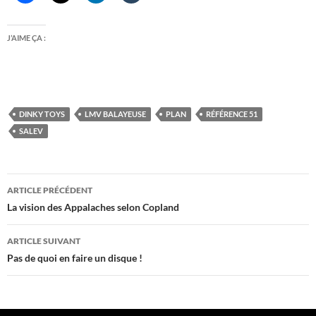
J’AIME ÇA :
DINKY TOYS
LMV BALAYEUSE
PLAN
RÉFÉRENCE 51
SALEV
Navigation
ARTICLE PRÉCÉDENT
des
La vision des Appalaches selon Copland
articles
ARTICLE SUIVANT
Pas de quoi en faire un disque !