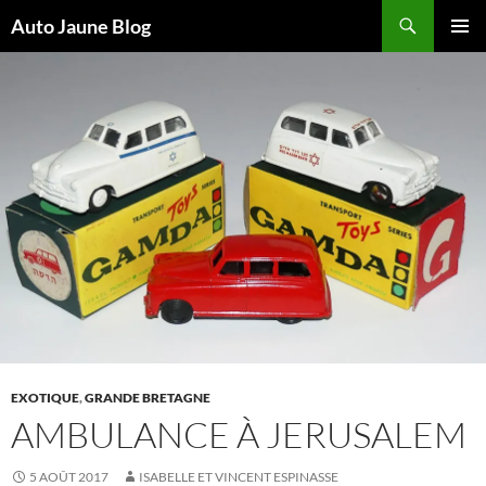
Recherche
Auto Jaune Blog
ALLER
MENU
AU
PRINCI
CONTENU
EXOTIQUE
,
GRANDE BRETAGNE
AMBULANCE À JERUSALEM
5 AOÛT 2017
ISABELLE ET VINCENT ESPINASSE