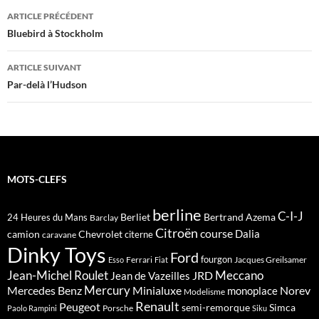
Navigation
ARTICLE PRÉCÉDENT
des
Bluebird à Stockholm
articles
ARTICLE SUIVANT
Par-delà l’Hudson
MOTS-CLEFS
berline
C-I-J
Berliet
Bertrand Azema
24 Heures du Mans
Barclay
Citroën
course
Dalia
camion
Chevrolet
citerne
caravane
Dinky Toys
Ford
fourgon
Ferrari
Jacques Greilsamer
Esso
Fiat
Meccano
Jean-Michel Roulet
JRD
Jean de Vazeilles
Mercedes Benz
Mercury
Minialuxe
Norev
monoplace
Modelisme
Renault
Peugeot
semi-remorque
Simca
Porsche
Paolo Rampini
Siku