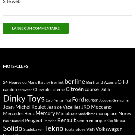
Site web
MOTS-CLEFS
berline
C-I-J
Berliet
Bertrand Azema
24 Heures du Mans
Barclay
Citroën
course
Dalia
camion
Chevrolet
citerne
caravane
Dinky Toys
Ford
fourgon
Ferrari
Jacques Greilsamer
Esso
Fiat
Meccano
Jean-Michel Roulet
JRD
Jean de Vazeilles
Mercedes Benz
Mercury
Minialuxe
Norev
monoplace
Modelisme
Renault
Peugeot
semi-remorque
Simca
Porsche
Paolo Rampini
Siku
Solido
Tekno
van
Volkswagen
Tootsietoys
Studebaker