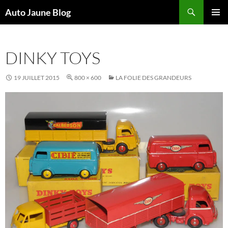
Recherche
Auto Jaune Blog
ALLER
MENU
AU
PRINCI
CONTENU
DINKY TOYS
19 JUILLET 2015
800 × 600
LA FOLIE DES GRANDEURS