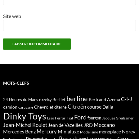
Site web
MOTS-CLEFS
berline
C-I-J
Berliet
Bertrand Azema
24 Heures du Mans
Barclay
Citroën
course
Dalia
camion
Chevrolet
citerne
caravane
Dinky Toys
Ford
fourgon
Ferrari
Jacques Greilsamer
Esso
Fiat
Meccano
Jean-Michel Roulet
JRD
Jean de Vazeilles
Mercedes Benz
Mercury
Minialuxe
Norev
monoplace
Modelisme
Renault
Peugeot
semi-remorque
Simca