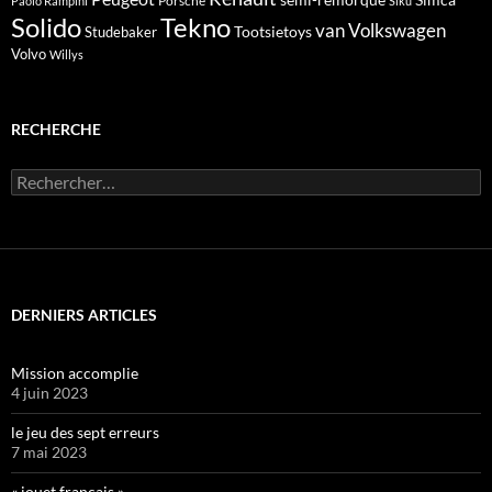
Porsche
Paolo Rampini
Siku
Solido
Tekno
van
Volkswagen
Tootsietoys
Studebaker
Volvo
Willys
RECHERCHE
Rechercher :
DERNIERS ARTICLES
Mission accomplie
4 juin 2023
le jeu des sept erreurs
7 mai 2023
« jouet français »