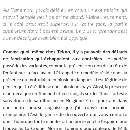
Au Danemark, j’avais déjà eu en main un exemplaire qui
m’avait semblé neuf de prime abord. Malheureusement,
si le côté droit était superbe, sur l’autre face, la partie
supérieure n’avait pas été peinte. Le plus surprenant c’est
que le décalque avait bien été appliqué.
Comme quoi, même chez Tekno, il y a pu avoir des défauts
de fabrication qui échappaient aux contrôles.
Le modèle
possède des variantes, comme la présence ou non de la tête de
l’enfant sur la face avant. L’étrangeté du modèle réside dans la
présence du mot « lait » en plusieurs langues. Il est légitime de
penser qu’il a été diffusé dans plusieurs pays. Ainsi, la présence
d’un décalque en flamand et en français sur les flancs atteste
sans doute de sa diffusion en Belgique. C’est pourtant dans
une petite bourse anglaise que j’ai trouvé mon premier
exemplaire. C’est le genre de découverte qui vous conforte
dans l’idée que toute manifestation porte en elle l’espoir d’une
trouvaille. La Cooper Norton, toujours aux couleurs de Milk