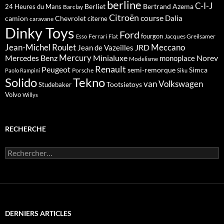
berline
C-I-J
Berliet
Bertrand Azema
24 Heures du Mans
Barclay
Citroën
course
Dalia
camion
Chevrolet
citerne
caravane
Dinky Toys
Ford
fourgon
Ferrari
Jacques Greilsamer
Esso
Fiat
Meccano
Jean-Michel Roulet
JRD
Jean de Vazeilles
Mercedes Benz
Mercury
Minialuxe
Norev
monoplace
Modelisme
Renault
Peugeot
semi-remorque
Simca
Porsche
Paolo Rampini
Siku
Solido
Tekno
van
Volkswagen
Tootsietoys
Studebaker
Volvo
Willys
RECHERCHE
Rechercher :
DERNIERS ARTICLES