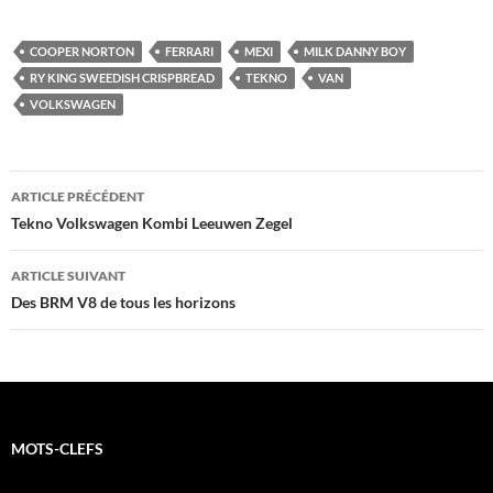
COOPER NORTON
FERRARI
MEXI
MILK DANNY BOY
RY KING SWEEDISH CRISPBREAD
TEKNO
VAN
VOLKSWAGEN
Navigation
ARTICLE PRÉCÉDENT
des
Tekno Volkswagen Kombi Leeuwen Zegel
articles
ARTICLE SUIVANT
Des BRM V8 de tous les horizons
MOTS-CLEFS