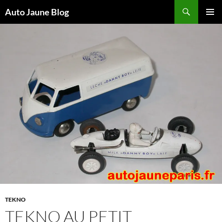
Recherche
Auto Jaune Blog
ALLER
MENU
AU
PRINCI
CONTENU
TEKNO
TEKNO AU PETIT