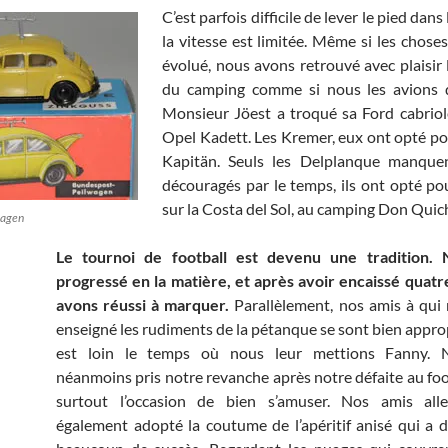
C’est parfois difficile de lever le pied dans
la vitesse est limitée. Même si les chose
évolué, nous avons retrouvé avec plaisir 
du camping comme si nous les avions qu
Monsieur Jöest a troqué sa Ford cabrio
Opel Kadett. Les Kremer, eux ont opté p
Kapitän. Seuls les Delplanque manquent
découragés par le temps, ils ont opté po
sur la Costa del Sol, au camping Don Quic
wagen
Le tournoi de football est devenu une tradition.
progressé en la matière, et après avoir encaissé quatr
avons réussi à marquer.
Parallèlement, nos amis à qui
enseigné les rudiments de la pétanque se sont bien appropr
est loin le temps où nous leur mettions Fanny. 
néanmoins pris notre revanche après notre défaite au foot
surtout l’occasion de bien s’amuser. Nos amis al
également adopté la coutume de l’apéritif anisé qui a d