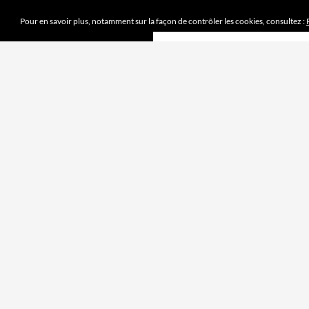
Pour en savoir plus, notamment sur la façon de contrôler les cookies, consultez :
DERNIERS ARTICLES
Mission accomplie
4 juin 2023
le jeu des sept erreurs
7 mai 2023
« jouet français »
2 avril 2023
Mobilité douce
5 mars 2023
Pipelette 9
5 février 2023