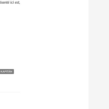
senté ici est,
 KAPITÄN