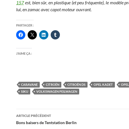
157
est, bien sûr, en plastique (et peu fréquente), le modèle pré
lui, en zamac avec capot moteur ouvrant.
PARTAGER :
J’AIME ÇA :
CARAVANE
CITROËN
CITROËN DS
OPEL KADET
OPEL
SIKU
VOLKSWAGEN PEILWAGEN
Navigation
ARTICLE PRÉCÉDENT
des
Bons baisers de Tentstation Berlin