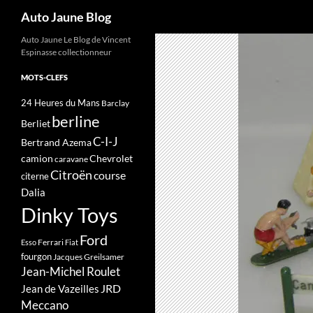
Recherche
Auto Jaune Blog
Auto Jaune Le Blog de Vincent
Espinasse collectionneur
MOTS-CLEFS
24 Heures du Mans
Barclay
berline
Berliet
C-I-J
Bertrand Azema
camion
Chevrolet
caravane
Citroën
course
citerne
Dalia
Dinky Toys
Ford
Ferrari
Esso
Fiat
fourgon
Jacques Greilsamer
Jean-Michel Roulet
JRD
Jean de Vazeilles
Meccano