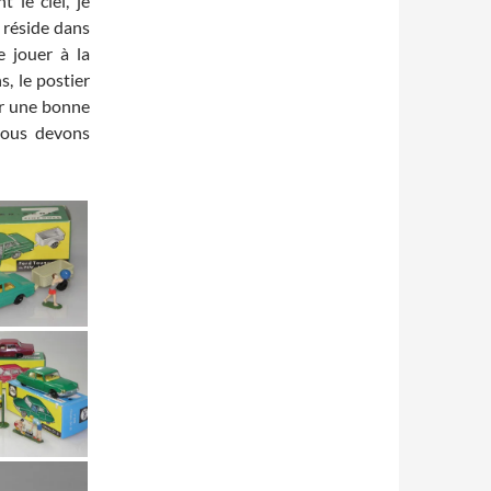
 le ciel, je
g réside dans
 jouer à la
, le postier
r une bonne
 nous devons