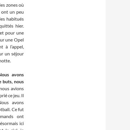
 les zones où
s ont un peu
les habitués
ittés hier.
let pour une
our une Opel
 à l’appel,
ur un séjour
hotte.
 Nous avons
e buts, nous
 nous avions
ié ce jeu. Il
Nous avons
ball. Ce fut
lemands ont
ésormais ici