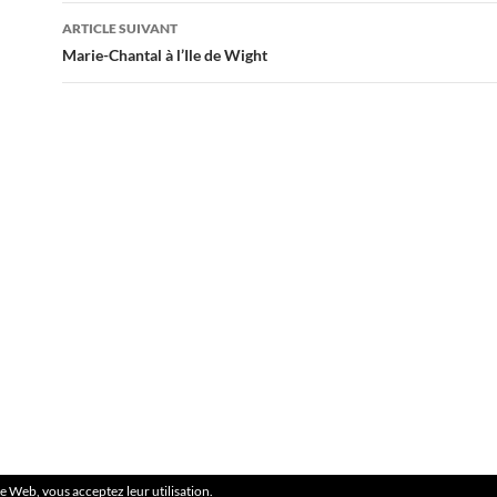
articles
ARTICLE SUIVANT
Marie-Chantal à l’Ile de Wight
ite Web, vous acceptez leur utilisation.