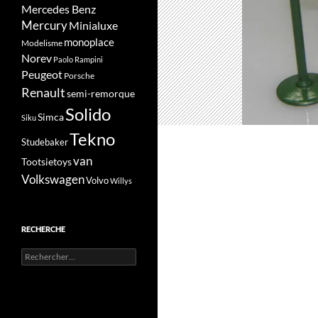
Mercedes Benz
Mercury
Minialuxe
monoplace
Modelisme
Norev
Paolo Rampini
Peugeot
Porsche
Renault
semi-remorque
Solido
Simca
Siku
Tekno
Studebaker
van
Tootsietoys
Volkswagen
Volvo
Willys
RECHERCHE
Rechercher :