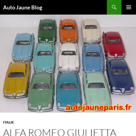
Recherche
Auto Jaune Blog
ALLER
MENU
AU
PRINCI
CONTENU
ITALIE
ALFA ROMEO GIULIETTA