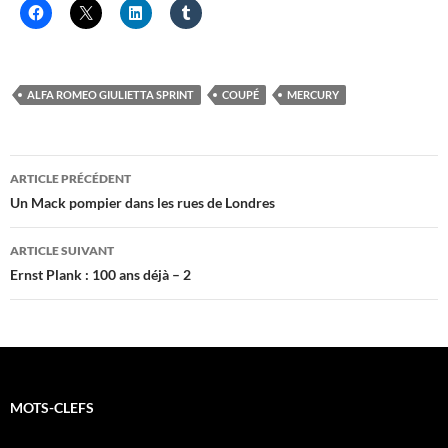
ALFA ROMEO GIULIETTA SPRINT
COUPÉ
MERCURY
Navigation
ARTICLE PRÉCÉDENT
des
Un Mack pompier dans les rues de Londres
articles
ARTICLE SUIVANT
Ernst Plank : 100 ans déjà – 2
MOTS-CLEFS