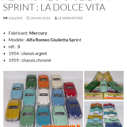
SPRINT : LA DOLCE VITA
GALERIE
28 MAI 2010
LE WEBMESTRE
Fabricant:
Mercury
Modèle :
Alfa Romeo Giulietta Spri
nt
réf. :
3
1954 :
chassis argen
t
1959 : chassis chromé