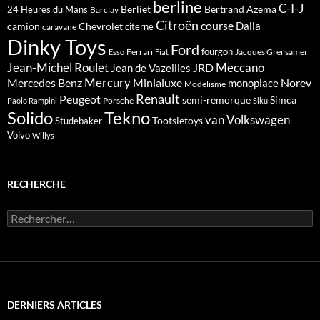
berline
C-I-J
Berliet
Bertrand Azema
24 Heures du Mans
Barclay
Citroën
course
Dalia
camion
Chevrolet
citerne
caravane
Dinky Toys
Ford
fourgon
Ferrari
Jacques Greilsamer
Esso
Fiat
Meccano
Jean-Michel Roulet
JRD
Jean de Vazeilles
Mercedes Benz
Mercury
Minialuxe
Norev
monoplace
Modelisme
Renault
Peugeot
semi-remorque
Simca
Porsche
Paolo Rampini
Siku
Solido
Tekno
van
Volkswagen
Tootsietoys
Studebaker
Volvo
Willys
RECHERCHE
Rechercher :
DERNIERS ARTICLES