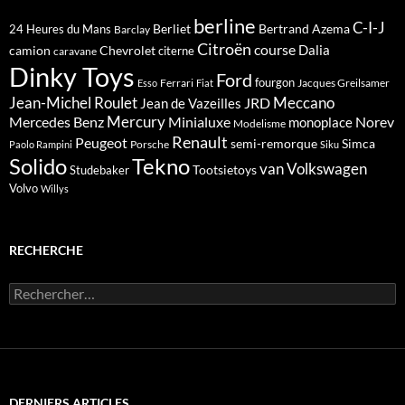
berline
C-I-J
Berliet
Bertrand Azema
24 Heures du Mans
Barclay
Citroën
course
Dalia
camion
Chevrolet
citerne
caravane
Dinky Toys
Ford
fourgon
Ferrari
Jacques Greilsamer
Esso
Fiat
Meccano
Jean-Michel Roulet
JRD
Jean de Vazeilles
Mercedes Benz
Mercury
Minialuxe
Norev
monoplace
Modelisme
Renault
Peugeot
semi-remorque
Simca
Porsche
Paolo Rampini
Siku
Solido
Tekno
van
Volkswagen
Tootsietoys
Studebaker
Volvo
Willys
RECHERCHE
Rechercher :
DERNIERS ARTICLES