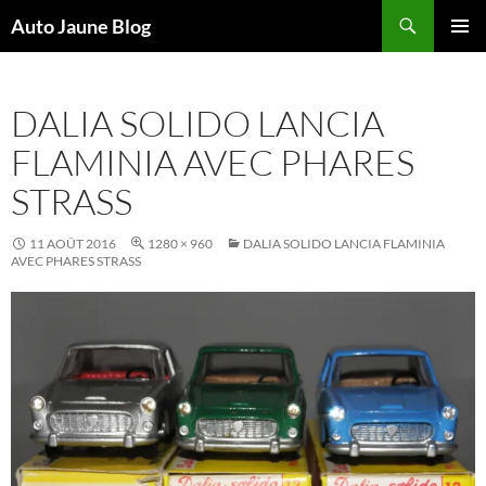
Recherche
Auto Jaune Blog
ALLER
MENU
AU
PRINCI
CONTENU
DALIA SOLIDO LANCIA
FLAMINIA AVEC PHARES
STRASS
11 AOÛT 2016
1280 × 960
DALIA SOLIDO LANCIA FLAMINIA
AVEC PHARES STRASS