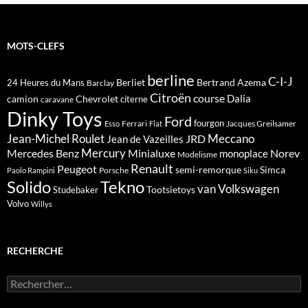
MOTS-CLEFS
berline
C-I-J
Berliet
Bertrand Azema
24 Heures du Mans
Barclay
Citroën
course
Dalia
camion
Chevrolet
citerne
caravane
Dinky Toys
Ford
fourgon
Ferrari
Jacques Greilsamer
Esso
Fiat
Meccano
Jean-Michel Roulet
JRD
Jean de Vazeilles
Mercedes Benz
Mercury
Minialuxe
Norev
monoplace
Modelisme
Renault
Peugeot
semi-remorque
Simca
Porsche
Paolo Rampini
Siku
Solido
Tekno
van
Volkswagen
Tootsietoys
Studebaker
Volvo
Willys
RECHERCHE
Rechercher :