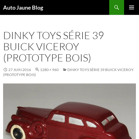
Recherche
Auto Jaune Blog
ALLER
MENU
AU
PRINCI
CONTENU
DINKY TOYS SÉRIE 39
BUICK VICEROY
(PROTOTYPE BOIS)
27 JUIN 2016
1280 × 960
DINKY TOYS SÉRIE 39 BUICK VICEROY
(PROTOTYPE BOIS)