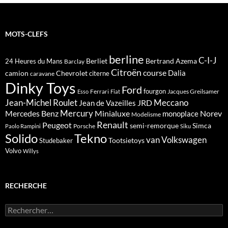
MOTS-CLEFS
berline
C-I-J
Berliet
Bertrand Azema
24 Heures du Mans
Barclay
Citroën
course
Dalia
camion
Chevrolet
citerne
caravane
Dinky Toys
Ford
fourgon
Ferrari
Jacques Greilsamer
Esso
Fiat
Meccano
Jean-Michel Roulet
JRD
Jean de Vazeilles
Mercedes Benz
Mercury
Minialuxe
Norev
monoplace
Modelisme
Renault
Peugeot
semi-remorque
Simca
Porsche
Paolo Rampini
Siku
Solido
Tekno
van
Volkswagen
Tootsietoys
Studebaker
Volvo
Willys
RECHERCHE
Rechercher :