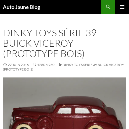
Recherche
Auto Jaune Blog
ALLER
MENU
AU
PRINCI
CONTENU
DINKY TOYS SÉRIE 39
BUICK VICEROY
(PROTOTYPE BOIS)
27 JUIN 2016
1280 × 960
DINKY TOYS SÉRIE 39 BUICK VICEROY
(PROTOTYPE BOIS)