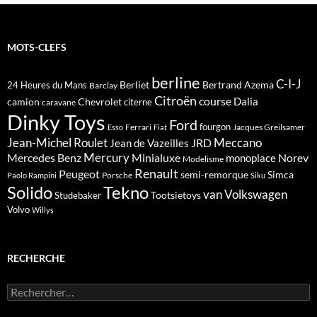
MOTS-CLEFS
berline
C-I-J
Berliet
Bertrand Azema
24 Heures du Mans
Barclay
Citroën
course
Dalia
camion
Chevrolet
citerne
caravane
Dinky Toys
Ford
fourgon
Ferrari
Jacques Greilsamer
Esso
Fiat
Meccano
Jean-Michel Roulet
JRD
Jean de Vazeilles
Mercedes Benz
Mercury
Minialuxe
Norev
monoplace
Modelisme
Renault
Peugeot
semi-remorque
Simca
Porsche
Paolo Rampini
Siku
Solido
Tekno
van
Volkswagen
Tootsietoys
Studebaker
Volvo
Willys
RECHERCHE
Rechercher :