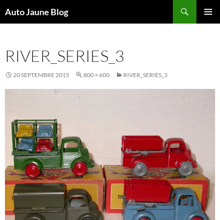
Recherche
Auto Jaune Blog
ALLER
MENU
AU
PRINCI
CONTENU
RIVER_SERIES_3
20 SEPTEMBRE 2015
800 × 600
RIVER_SERIES_3