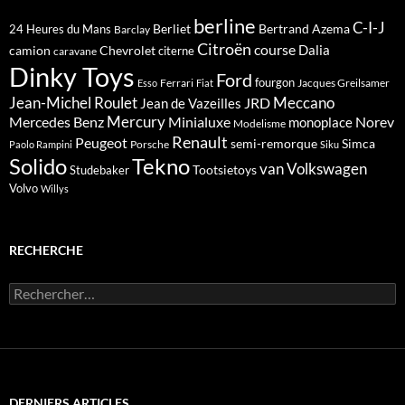
berline
C-I-J
Berliet
Bertrand Azema
24 Heures du Mans
Barclay
Citroën
course
Dalia
camion
Chevrolet
citerne
caravane
Dinky Toys
Ford
fourgon
Ferrari
Jacques Greilsamer
Esso
Fiat
Meccano
Jean-Michel Roulet
JRD
Jean de Vazeilles
Mercedes Benz
Mercury
Minialuxe
Norev
monoplace
Modelisme
Renault
Peugeot
semi-remorque
Simca
Porsche
Paolo Rampini
Siku
Solido
Tekno
van
Volkswagen
Tootsietoys
Studebaker
Volvo
Willys
RECHERCHE
Rechercher :
DERNIERS ARTICLES