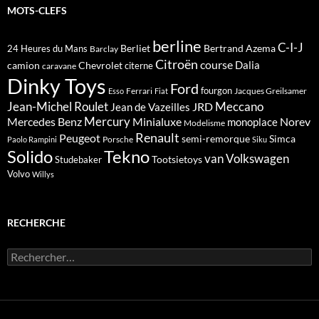
MOTS-CLEFS
berline
C-I-J
Berliet
Bertrand Azema
24 Heures du Mans
Barclay
Citroën
course
Dalia
camion
Chevrolet
citerne
caravane
Dinky Toys
Ford
fourgon
Ferrari
Jacques Greilsamer
Esso
Fiat
Meccano
Jean-Michel Roulet
JRD
Jean de Vazeilles
Mercedes Benz
Mercury
Minialuxe
Norev
monoplace
Modelisme
Renault
Peugeot
semi-remorque
Simca
Porsche
Paolo Rampini
Siku
Solido
Tekno
van
Volkswagen
Tootsietoys
Studebaker
Volvo
Willys
RECHERCHE
Rechercher :