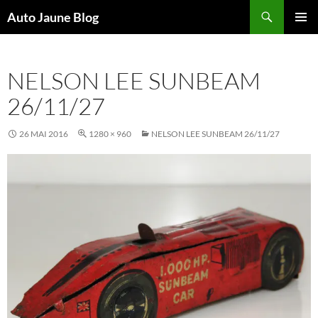
Recherche
Auto Jaune Blog
ALLER
MENU
AU
PRINCI
CONTENU
NELSON LEE SUNBEAM
26/11/27
26 MAI 2016
1280 × 960
NELSON LEE SUNBEAM 26/11/27