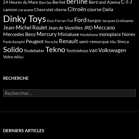
berline
C-I-J
Berliet
Bertrand Azema
24 Heures du Mans
Barclay
Citroën
course
Dalia
camion
Chevrolet
citerne
caravane
Dinky Toys
Ford
fourgon
Ferrari
Jacques Greilsamer
Esso
Fiat
Meccano
Jean-Michel Roulet
JRD
Jean de Vazeilles
Mercedes Benz
Mercury
Minialuxe
Norev
monoplace
Modelisme
Renault
Peugeot
semi-remorque
Simca
Porsche
Paolo Rampini
Siku
Solido
Tekno
van
Volkswagen
Tootsietoys
Studebaker
Volvo
Willys
RECHERCHE
Rechercher :
DERNIERS ARTICLES