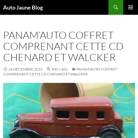
Recherche
Auto Jaune Blog
ALLER
MENU
AU
PRINCI
CONTENU
PANAM’AUTO COFFRET
COMPRENANT CETTE CD
CHENARD ET WALCKER
26 DÉCEMBRE 2022
900 × 601
PANAM’AUTO COFFRET
COMPRENANT CETTE CD CHENARD ET WALCKER