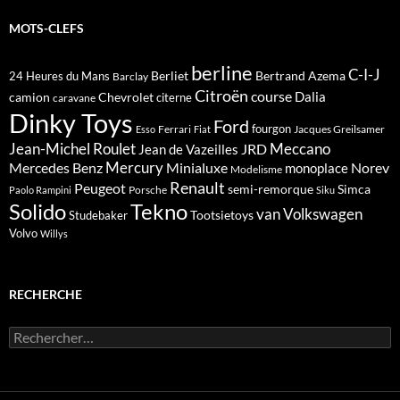
MOTS-CLEFS
berline
C-I-J
Berliet
Bertrand Azema
24 Heures du Mans
Barclay
Citroën
course
Dalia
camion
Chevrolet
citerne
caravane
Dinky Toys
Ford
fourgon
Ferrari
Jacques Greilsamer
Esso
Fiat
Meccano
Jean-Michel Roulet
JRD
Jean de Vazeilles
Mercedes Benz
Mercury
Minialuxe
Norev
monoplace
Modelisme
Renault
Peugeot
semi-remorque
Simca
Porsche
Paolo Rampini
Siku
Solido
Tekno
van
Volkswagen
Tootsietoys
Studebaker
Volvo
Willys
RECHERCHE
Rechercher :