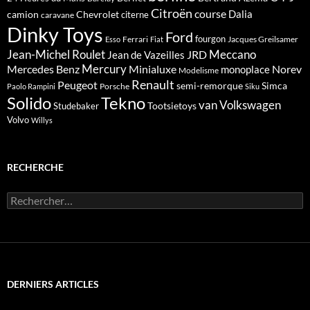
Citroën
course
Dalia
camion
Chevrolet
citerne
caravane
Dinky Toys
Ford
fourgon
Ferrari
Jacques Greilsamer
Esso
Fiat
Meccano
Jean-Michel Roulet
JRD
Jean de Vazeilles
Mercedes Benz
Mercury
Minialuxe
Norev
monoplace
Modelisme
Renault
Peugeot
semi-remorque
Simca
Porsche
Paolo Rampini
Siku
Solido
Tekno
van
Volkswagen
Tootsietoys
Studebaker
Volvo
Willys
RECHERCHE
Rechercher :
DERNIERS ARTICLES