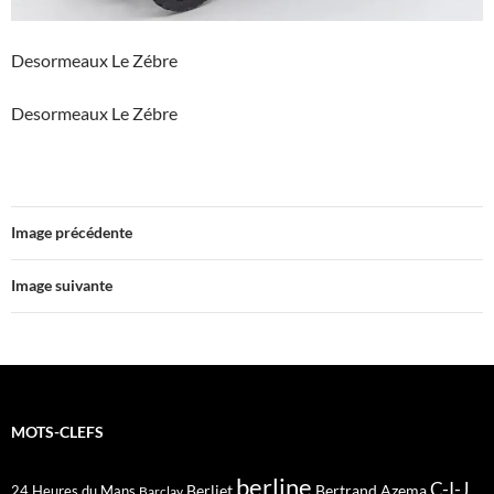
Desormeaux Le Zébre
Desormeaux Le Zébre
Image précédente
Image suivante
MOTS-CLEFS
berline
C-I-J
Berliet
Bertrand Azema
24 Heures du Mans
Barclay