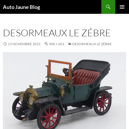
Recherche
Auto Jaune Blog
ALLER
MENU
AU
PRINCI
CONTENU
DESORMEAUX LE ZÉBRE
15 NOVEMBRE 2021
900 × 601
DESORMEAUX LE ZÉBRE