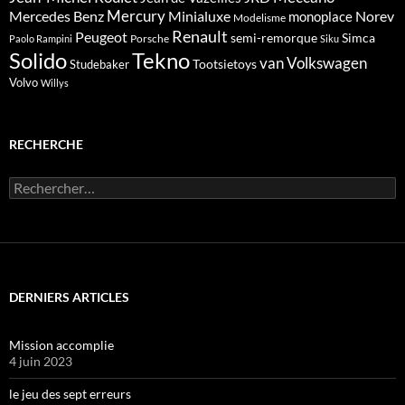
Mercedes Benz
Mercury
Minialuxe
Norev
monoplace
Modelisme
Renault
Peugeot
semi-remorque
Simca
Porsche
Paolo Rampini
Siku
Solido
Tekno
van
Volkswagen
Tootsietoys
Studebaker
Volvo
Willys
RECHERCHE
Rechercher :
DERNIERS ARTICLES
Mission accomplie
4 juin 2023
le jeu des sept erreurs