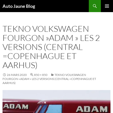
Recherche
Auto Jaune Blog
ALLER
MENU
AU
PRINCI
CONTENU
TEKNO VOLKSWAGEN
FOURGON »ADAM » LES 2
VERSIONS (CENTRAL
=COPENHAGUE ET
AARHUS)
26 MARS 2020
850 × 850
TEKNO VOLKSWAGEN
FOURGON »ADAM » LES 2 VERSIONS (CENTRAL =COPENHAGUE ET
AARHUS)