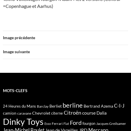
=Copenhague et Aarhus)
Image précédente
Image suivante
MOTS-CLEFS
berline
C-I-J
Berliet
Bertrand Azema
24 Heures du Mans
Barclay
Citroën
course
Dalia
camion
Chevrolet
citerne
caravane
Dinky Toys
Ford
fourgon
Ferrari
Jacques Greilsamer
Esso
Fiat
Meccano
Jean-Michel Roulet
JRD
Jean de Vazeilles