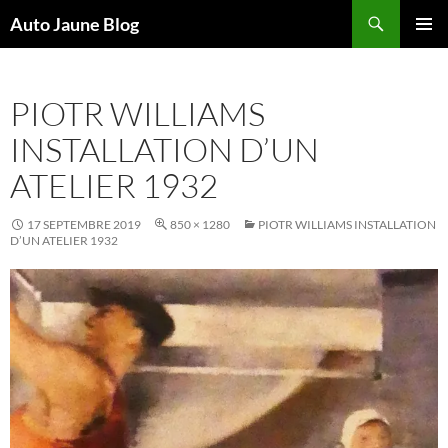
Recherche
Auto Jaune Blog
ALLER
MENU
AU
PRINCI
CONTENU
PIOTR WILLIAMS
INSTALLATION D’UN
ATELIER 1932
17 SEPTEMBRE 2019
850 × 1280
PIOTR WILLIAMS INSTALLATION
D’UN ATELIER 1932