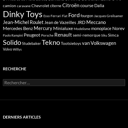
Citroën
course
Dalia
camion
Chevrolet
citerne
caravane
Dinky Toys
Ford
fourgon
Ferrari
Jacques Greilsamer
Esso
Fiat
Meccano
Jean-Michel Roulet
JRD
Jean de Vazeilles
Mercedes Benz
Mercury
Minialuxe
Norev
monoplace
Modelisme
Renault
Peugeot
semi-remorque
Simca
Porsche
Paolo Rampini
Siku
Solido
Tekno
van
Volkswagen
Tootsietoys
Studebaker
Volvo
Willys
RECHERCHE
Rechercher :
DERNIERS ARTICLES