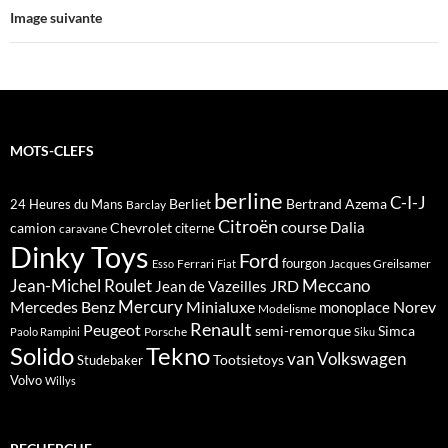
Image suivante
MOTS-CLEFS
berline
C-I-J
Berliet
Bertrand Azema
24 Heures du Mans
Barclay
Citroën
course
Dalia
camion
Chevrolet
citerne
caravane
Dinky Toys
Ford
fourgon
Ferrari
Jacques Greilsamer
Esso
Fiat
Meccano
Jean-Michel Roulet
JRD
Jean de Vazeilles
Mercedes Benz
Mercury
Minialuxe
Norev
monoplace
Modelisme
Renault
Peugeot
semi-remorque
Simca
Porsche
Paolo Rampini
Siku
Solido
Tekno
van
Volkswagen
Tootsietoys
Studebaker
Volvo
Willys