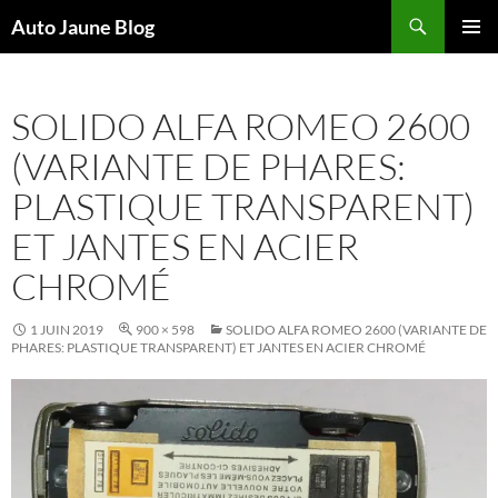
Recherche
Auto Jaune Blog
ALLER
MENU
AU
PRINCI
CONTENU
SOLIDO ALFA ROMEO 2600
(VARIANTE DE PHARES:
PLASTIQUE TRANSPARENT)
ET JANTES EN ACIER
CHROMÉ
1 JUIN 2019
900 × 598
SOLIDO ALFA ROMEO 2600 (VARIANTE DE
PHARES: PLASTIQUE TRANSPARENT) ET JANTES EN ACIER CHROMÉ