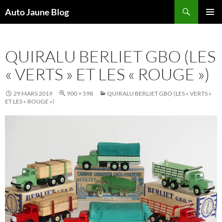
Recherche
Auto Jaune Blog
ALLER
MENU
AU
PRINCI
CONTENU
QUIRALU BERLIET GBO (LES
« VERTS » ET LES « ROUGE »)
29 MARS 2019
900 × 598
QUIRALU BERLIET GBO (LES « VERTS »
ET LES « ROUGE »)