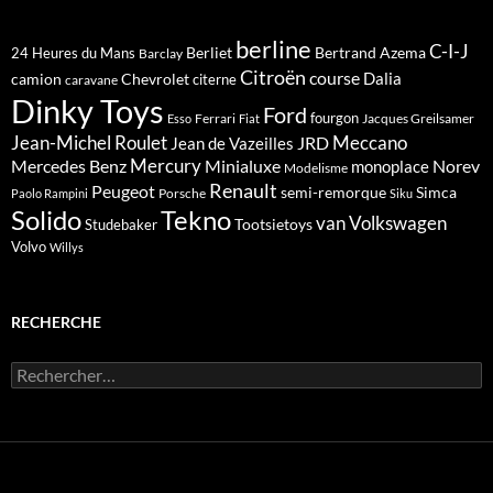
berline
C-I-J
Berliet
Bertrand Azema
24 Heures du Mans
Barclay
Citroën
course
Dalia
camion
Chevrolet
citerne
caravane
Dinky Toys
Ford
fourgon
Ferrari
Jacques Greilsamer
Esso
Fiat
Meccano
Jean-Michel Roulet
JRD
Jean de Vazeilles
Mercedes Benz
Mercury
Minialuxe
Norev
monoplace
Modelisme
Renault
Peugeot
semi-remorque
Simca
Porsche
Paolo Rampini
Siku
Solido
Tekno
van
Volkswagen
Tootsietoys
Studebaker
Volvo
Willys
RECHERCHE
Rechercher :