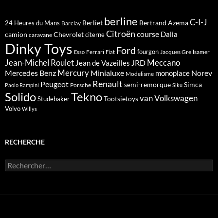
berline
C-I-J
Berliet
Bertrand Azema
24 Heures du Mans
Barclay
Citroën
course
Dalia
camion
Chevrolet
citerne
caravane
Dinky Toys
Ford
fourgon
Ferrari
Jacques Greilsamer
Esso
Fiat
Meccano
Jean-Michel Roulet
JRD
Jean de Vazeilles
Mercedes Benz
Mercury
Minialuxe
Norev
monoplace
Modelisme
Renault
Peugeot
semi-remorque
Simca
Porsche
Paolo Rampini
Siku
Solido
Tekno
van
Volkswagen
Tootsietoys
Studebaker
Volvo
Willys
RECHERCHE
Rechercher :