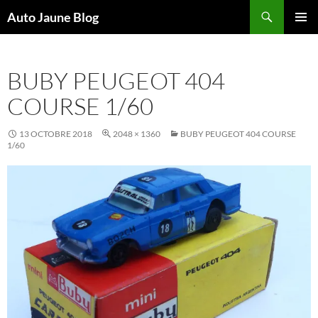
Recherche
Auto Jaune Blog
ALLER
MENU
AU
PRINCI
CONTENU
BUBY PEUGEOT 404
COURSE 1/60
13 OCTOBRE 2018
2048 × 1360
BUBY PEUGEOT 404 COURSE
1/60