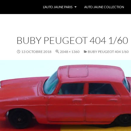
ALLER AU CONTENU
L’AUTO JAUNE PARIS
AUTO JAUNE COLLECTION
BUBY PEUGEOT 404 1/60
13 OCTOBRE 2018
2048 × 1360
BUBY PEUGEOT 404 1/60