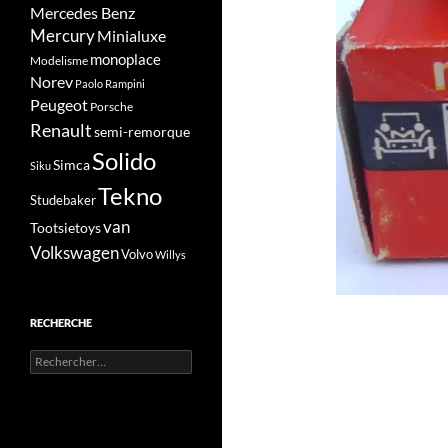
Mercedes Benz
Mercury
Minialuxe
monoplace
Modelisme
Norev
Paolo Rampini
Peugeot
Porsche
Renault
semi-remorque
Solido
Simca
Siku
Tekno
Studebaker
van
Tootsietoys
Volkswagen
Volvo
Willys
RECHERCHE
Rechercher :