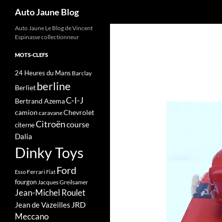
Recherche
Auto Jaune Blog
Auto Jaune Le Blog de Vincent
Espinasse collectionneur
MOTS-CLEFS
24 Heures du Mans
Barclay
berline
Berliet
C-I-J
Bertrand Azema
camion
Chevrolet
caravane
Citroën
course
citerne
Dalia
Dinky Toys
Ford
Ferrari
Esso
Fiat
fourgon
Jacques Greilsamer
Jean-Michel Roulet
JRD
Jean de Vazeilles
Meccano