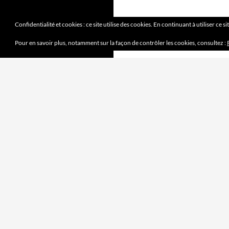
Confidentialité et cookies : ce site utilise des cookies. En continuant à utiliser ce s
Pour en savoir plus, notamment sur la façon de contrôler les cookies, consultez :
DERNIERS ARTICLES
Mission accomplie
4 juin 2023
le jeu des sept erreurs
7 mai 2023
« jouet français »
2 avril 2023
Mobilité douce
5 mars 2023
Pipelette 9
5 février 2023