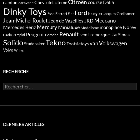
Citroën
course
Dalia
camion
Chevrolet
citerne
caravane
Dinky Toys
Ford
fourgon
Ferrari
Jacques Greilsamer
Esso
Fiat
Meccano
Jean-Michel Roulet
JRD
Jean de Vazeilles
Mercedes Benz
Mercury
Minialuxe
Norev
monoplace
Modelisme
Renault
Peugeot
semi-remorque
Simca
Porsche
Paolo Rampini
Siku
Solido
Tekno
van
Volkswagen
Tootsietoys
Studebaker
Volvo
Willys
RECHERCHE
Rechercher :
DERNIERS ARTICLES