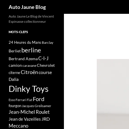
Recherche
Auto Jaune Blog
Auto Jaune Le Blog de Vincent
Espinasse collectionneur
MOTS-CLEFS
24 Heures du Mans
Barclay
berline
Berliet
C-I-J
Bertrand Azema
camion
Chevrolet
caravane
Citroën
course
citerne
Dalia
Dinky Toys
Ford
Ferrari
Esso
Fiat
fourgon
Jacques Greilsamer
Jean-Michel Roulet
JRD
Jean de Vazeilles
Meccano