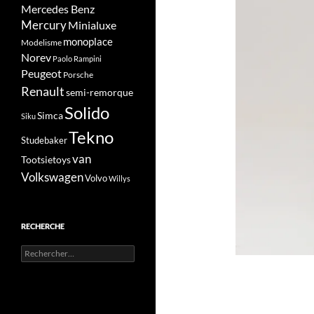
Mercedes Benz
Mercury
Minialuxe
monoplace
Modelisme
Norev
Paolo Rampini
Peugeot
Porsche
Renault
semi-remorque
Solido
Simca
Siku
Tekno
Studebaker
van
Tootsietoys
Volkswagen
Volvo
Willys
RECHERCHE
Rechercher :