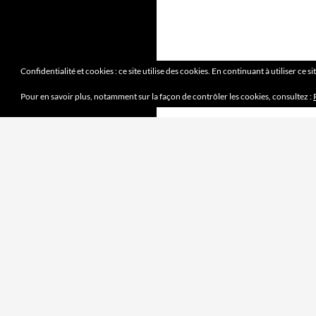
Confidentialité et cookies : ce site utilise des cookies. En continuant à utiliser ce s
Pour en savoir plus, notamment sur la façon de contrôler les cookies, consultez :
DERNIERS ARTICLES
Mission accomplie
4 juin 2023
le jeu des sept erreurs
7 mai 2023
« jouet français »
2 avril 2023
Mobilité douce