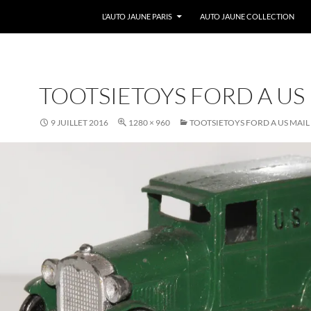
ALLER AU CONTENU
L’AUTO JAUNE PARIS
AUTO JAUNE COLLECTION
TOOTSIETOYS FORD A US
9 JUILLET 2016
1280 × 960
TOOTSIETOYS FORD A US MAIL