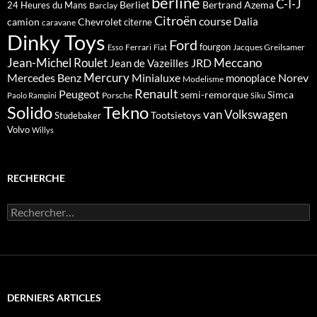
berline
C-I-J
Berliet
Bertrand Azema
24 Heures du Mans
Barclay
Citroën
course
Dalia
camion
Chevrolet
citerne
caravane
Dinky Toys
Ford
fourgon
Ferrari
Jacques Greilsamer
Esso
Fiat
Meccano
Jean-Michel Roulet
JRD
Jean de Vazeilles
Mercedes Benz
Mercury
Minialuxe
Norev
monoplace
Modelisme
Renault
Peugeot
semi-remorque
Simca
Porsche
Paolo Rampini
Siku
Solido
Tekno
van
Volkswagen
Tootsietoys
Studebaker
Volvo
Willys
RECHERCHE
Rechercher :
DERNIERS ARTICLES