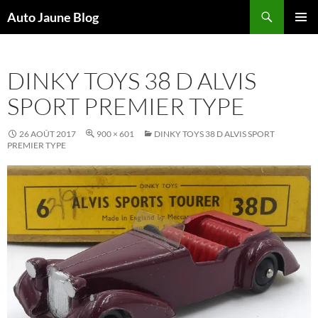
Recherche
Auto Jaune Blog
ALLER
MENU
AU
PRINCI
CONTENU
DINKY TOYS 38 D ALVIS
SPORT PREMIER TYPE
26 AOÛT 2017
900 × 601
DINKY TOYS 38 D ALVIS SPORT
PREMIER TYPE