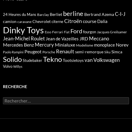
berline
C-I-J
Berliet
Bertrand Azema
24 Heures du Mans
Barclay
Citroën
course
Dalia
camion
Chevrolet
citerne
caravane
Dinky Toys
Ford
fourgon
Ferrari
Jacques Greilsamer
Esso
Fiat
Meccano
Jean-Michel Roulet
JRD
Jean de Vazeilles
Mercedes Benz
Mercury
Minialuxe
Norev
monoplace
Modelisme
Renault
Peugeot
semi-remorque
Simca
Porsche
Paolo Rampini
Siku
Solido
Tekno
van
Volkswagen
Tootsietoys
Studebaker
Volvo
Willys
RECHERCHE
Rechercher :