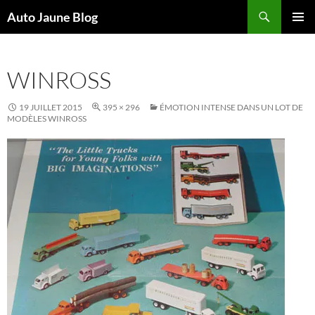
Recherche
Auto Jaune Blog
ALLER
MENU
AU
PRINCI
CONTENU
WINROSS
19 JUILLET 2015
395 × 296
ÉMOTION INTENSE DANS UN LOT DE
MODÈLES WINROSS