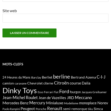
Site web
MOTS-CLEFS
berline
C-I-J
Berliet
Bertrand Azema
24 Heures du Mans
Barclay
Citroën
course
Dalia
camion
Chevrolet
citerne
caravane
Dinky Toys
Ford
fourgon
Ferrari
Jacques Greilsamer
Esso
Fiat
Meccano
Jean-Michel Roulet
JRD
Jean de Vazeilles
Mercedes Benz
Mercury
Minialuxe
Norev
monoplace
Modelisme
Renault
Peugeot
semi-remorque
Simca
Porsche
Paolo Rampini
Siku