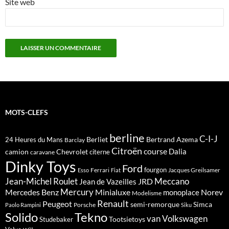
Site web
MOTS-CLEFS
berline
C-I-J
Berliet
Bertrand Azema
24 Heures du Mans
Barclay
Citroën
course
Dalia
camion
Chevrolet
citerne
caravane
Dinky Toys
Ford
fourgon
Ferrari
Jacques Greilsamer
Esso
Fiat
Meccano
Jean-Michel Roulet
JRD
Jean de Vazeilles
Mercedes Benz
Mercury
Minialuxe
Norev
monoplace
Modelisme
Renault
Peugeot
semi-remorque
Simca
Porsche
Paolo Rampini
Siku
Solido
Tekno
van
Volkswagen
Tootsietoys
Studebaker