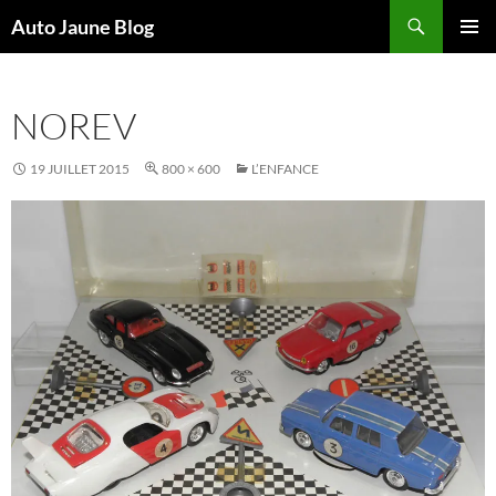
Recherche
Auto Jaune Blog
ALLER
MENU
AU
PRINCI
CONTENU
NOREV
19 JUILLET 2015
800 × 600
L’ENFANCE