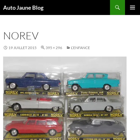
Recherche
Auto Jaune Blog
ALLER
MENU
AU
PRINCI
CONTENU
NOREV
19 JUILLET 2015
395 × 296
L’ENFANCE