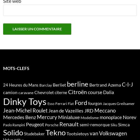
Site web
MOTS-CLEFS
berline
C-I-J
Berliet
Bertrand Azema
24 Heures du Mans
Barclay
Citroën
course
Dalia
camion
Chevrolet
citerne
caravane
Dinky Toys
Ford
fourgon
Ferrari
Jacques Greilsamer
Esso
Fiat
Meccano
Jean-Michel Roulet
JRD
Jean de Vazeilles
Mercedes Benz
Mercury
Minialuxe
Norev
monoplace
Modelisme
Renault
Peugeot
semi-remorque
Simca
Porsche
Paolo Rampini
Siku
Solido
Tekno
van
Volkswagen
Tootsietoys
Studebaker