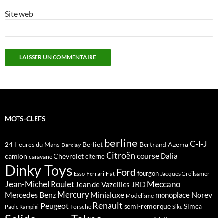
Site web
MOTS-CLEFS
berline
C-I-J
Berliet
Bertrand Azema
24 Heures du Mans
Barclay
Citroën
course
Dalia
camion
Chevrolet
citerne
caravane
Dinky Toys
Ford
fourgon
Ferrari
Jacques Greilsamer
Esso
Fiat
Meccano
Jean-Michel Roulet
JRD
Jean de Vazeilles
Mercedes Benz
Mercury
Minialuxe
Norev
monoplace
Modelisme
Renault
Peugeot
semi-remorque
Simca
Porsche
Paolo Rampini
Siku