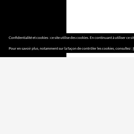
Confidentialité et cookies : ce site utilise des cookies. En continuant à utiliser ce s
Pour en savoir plus, notamment sur la façon de contrôler les cookies, consultez :
DERNIERS ARTICLES
Mission accomplie
4 juin 2023
le jeu des sept erreurs
7 mai 2023
« jouet français »
2 avril 2023