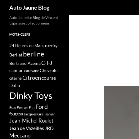
Recherche
Auto Jaune Blog
Auto Jaune Le Blog de Vincent
Espinasse collectionneur
MOTS-CLEFS
24 Heures du Mans
Barclay
berline
Berliet
C-I-J
Bertrand Azema
camion
Chevrolet
caravane
Citroën
course
citerne
Dalia
Dinky Toys
Ford
Ferrari
Esso
Fiat
fourgon
Jacques Greilsamer
Jean-Michel Roulet
JRD
Jean de Vazeilles
Meccano