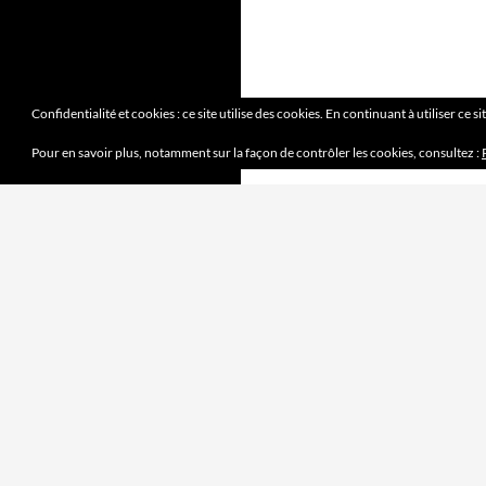
Confidentialité et cookies : ce site utilise des cookies. En continuant à utiliser ce s
Pour en savoir plus, notamment sur la façon de contrôler les cookies, consultez :
DERNIERS ARTICLES
Mission accomplie
4 juin 2023
le jeu des sept erreurs
7 mai 2023
« jouet français »
2 avril 2023
Mobilité douce