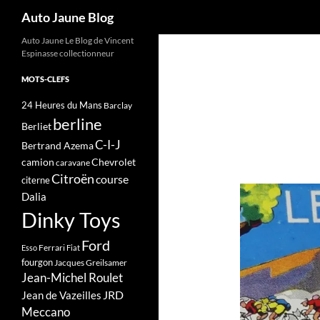
Recherche
Auto Jaune Blog
Auto Jaune Le Blog de Vincent
Espinasse collectionneur
MOTS-CLEFS
24 Heures du Mans
Barclay
berline
Berliet
C-I-J
Bertrand Azema
camion
Chevrolet
caravane
Citroën
course
citerne
Dalia
Dinky Toys
Ford
Ferrari
Esso
Fiat
fourgon
Jacques Greilsamer
Jean-Michel Roulet
JRD
Jean de Vazeilles
Meccano