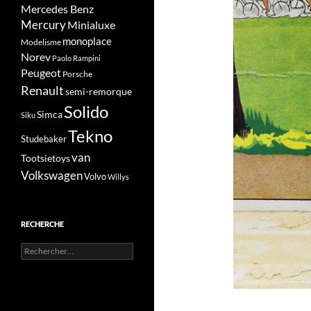
Mercedes Benz
Mercury
Minialuxe
monoplace
Modelisme
Norev
Paolo Rampini
Peugeot
Porsche
Renault
semi-remorque
Solido
Simca
Siku
Tekno
Studebaker
van
Tootsietoys
Volkswagen
Volvo
Willys
RECHERCHE
Rechercher :