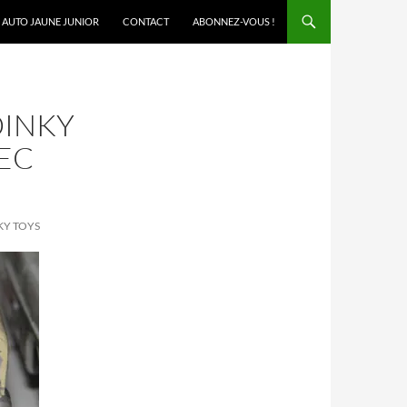
AUTO JAUNE JUNIOR
CONTACT
ABONNEZ-VOUS !
DINKY
VEC
KY TOYS