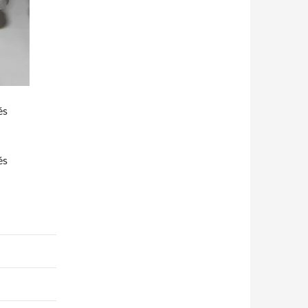
és
és