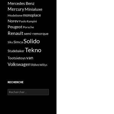
Mercedes Benz
Mercury
Minialuxe
monoplace
Modelisme
Norev
Paolo Rampini
Peugeot
Porsche
Renault
semi-remorque
Solido
Simca
Siku
Tekno
Studebaker
van
Tootsietoys
Volkswagen
Volvo
Willys
RECHERCHE
Rechercher :