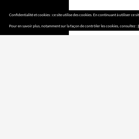
Confidentialité et cookies : ce site utilise des cookies. En continuant à utiliser ce s
Pour en savoir plus, notamment sur la façon de contrôler les cookies, consultez :
DERNIERS ARTICLES
Mission accomplie
4 juin 2023
le jeu des sept erreurs
7 mai 2023
« jouet français »
2 avril 2023
Mobilité douce
5 mars 2023
Pipelette 9
5 février 2023