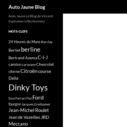
Recherche
Auto Jaune Blog
Auto Jaune Le Blog de Vincent
Espinasse collectionneur
MOTS-CLEFS
24 Heures du Mans
Barclay
berline
Berliet
C-I-J
Bertrand Azema
camion
Chevrolet
caravane
Citroën
course
citerne
Dalia
Dinky Toys
Ford
Ferrari
Esso
Fiat
fourgon
Jacques Greilsamer
Jean-Michel Roulet
JRD
Jean de Vazeilles
Meccano