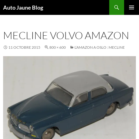
Recherche
Auto Jaune Blog
ALLER
MENU
AU
PRINCI
CONTENU
MECLINE VOLVO AMAZON
11 OCTOBRE 2015
800 × 600
L’AMAZON A OSLO : MECLINE