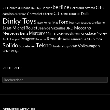
berline
C-I-J
Berliet
Bertrand Azema
24 Heures du Mans
Barclay
Citroën
course
Dalia
camion
Chevrolet
citerne
caravane
Dinky Toys
Ford
fourgon
Ferrari
Jacques Greilsamer
Esso
Fiat
Meccano
Jean-Michel Roulet
JRD
Jean de Vazeilles
Mercedes Benz
Mercury
Minialuxe
Norev
monoplace
Modelisme
Renault
Peugeot
semi-remorque
Simca
Porsche
Paolo Rampini
Siku
Solido
Tekno
van
Volkswagen
Tootsietoys
Studebaker
Volvo
Willys
RECHERCHE
Rechercher :
DERNIERS ARTICLES