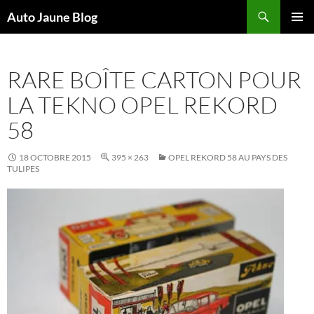
Recherche
Auto Jaune Blog
ALLER
MENU
AU
PRINCI
CONTENU
RARE BOÎTE CARTON POUR
LA TEKNO OPEL REKORD
58
18 OCTOBRE 2015
395 × 263
OPEL REKORD 58 AU PAYS DES
TULIPES