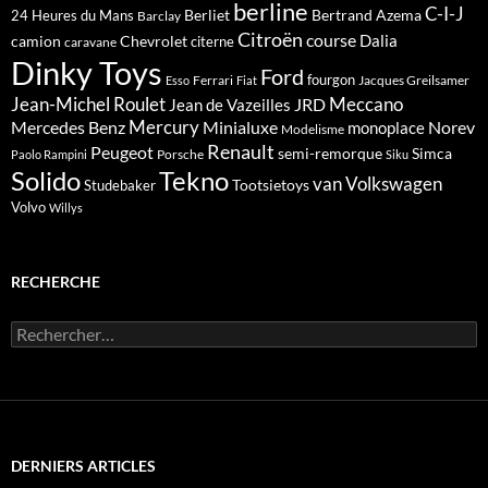
berline
C-I-J
Berliet
Bertrand Azema
24 Heures du Mans
Barclay
Citroën
course
Dalia
camion
Chevrolet
citerne
caravane
Dinky Toys
Ford
fourgon
Ferrari
Jacques Greilsamer
Esso
Fiat
Meccano
Jean-Michel Roulet
JRD
Jean de Vazeilles
Mercedes Benz
Mercury
Minialuxe
Norev
monoplace
Modelisme
Renault
Peugeot
semi-remorque
Simca
Porsche
Paolo Rampini
Siku
Solido
Tekno
van
Volkswagen
Tootsietoys
Studebaker
Volvo
Willys
RECHERCHE
Rechercher :
DERNIERS ARTICLES