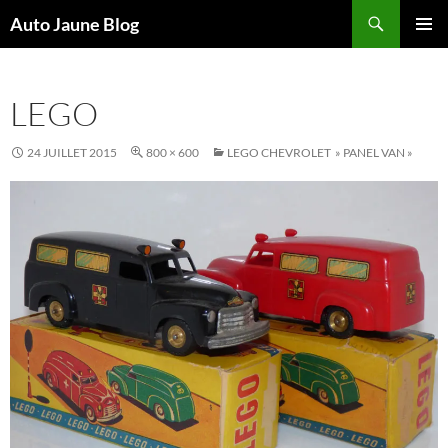
Recherche
Auto Jaune Blog
ALLER
MENU
AU
PRINCI
CONTENU
LEGO
24 JUILLET 2015
800 × 600
LEGO CHEVROLET » PANEL VAN »