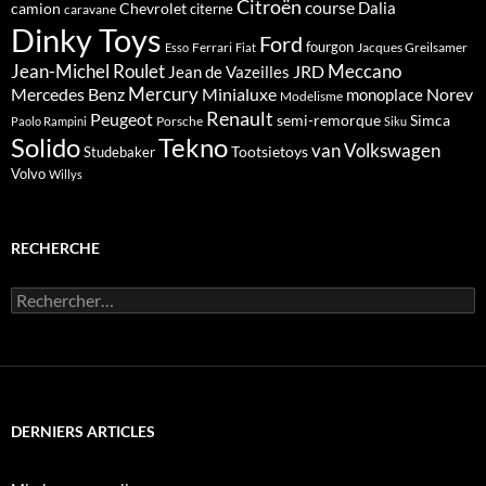
Citroën
course
Dalia
camion
Chevrolet
citerne
caravane
Dinky Toys
Ford
fourgon
Ferrari
Jacques Greilsamer
Esso
Fiat
Meccano
Jean-Michel Roulet
JRD
Jean de Vazeilles
Mercedes Benz
Mercury
Minialuxe
Norev
monoplace
Modelisme
Renault
Peugeot
semi-remorque
Simca
Porsche
Paolo Rampini
Siku
Solido
Tekno
van
Volkswagen
Tootsietoys
Studebaker
Volvo
Willys
RECHERCHE
Rechercher :
DERNIERS ARTICLES