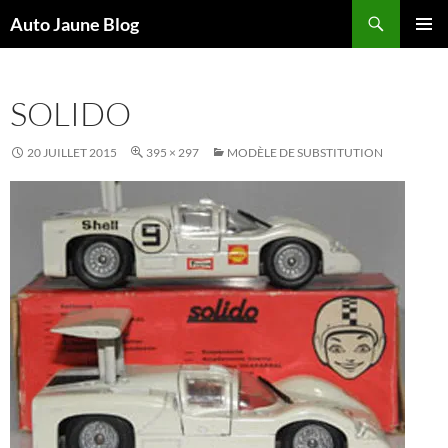
Recherche
Auto Jaune Blog
ALLER
MENU
AU
PRINCI
CONTENU
SOLIDO
20 JUILLET 2015
395 × 297
MODÈLE DE SUBSTITUTION