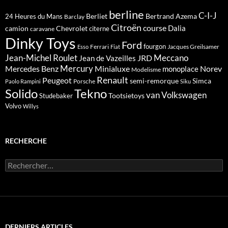
berline
C-I-J
Berliet
Bertrand Azema
24 Heures du Mans
Barclay
Citroën
course
Dalia
camion
Chevrolet
citerne
caravane
Dinky Toys
Ford
fourgon
Ferrari
Jacques Greilsamer
Esso
Fiat
Meccano
Jean-Michel Roulet
JRD
Jean de Vazeilles
Mercedes Benz
Mercury
Minialuxe
Norev
monoplace
Modelisme
Renault
Peugeot
semi-remorque
Simca
Porsche
Paolo Rampini
Siku
Solido
Tekno
van
Volkswagen
Tootsietoys
Studebaker
Volvo
Willys
RECHERCHE
Rechercher :
DERNIERS ARTICLES