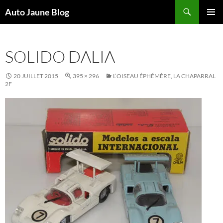
Recherche
Auto Jaune Blog
ALLER
MENU
AU
PRINCI
CONTENU
SOLIDO DALIA
20 JUILLET 2015
395 × 296
L’OISEAU ÉPHÉMÈRE, LA CHAPARRAL
2F