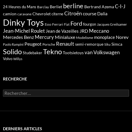
berline
C-I-J
Berliet
Bertrand Azema
24 Heures du Mans
Barclay
Citroën
course
Dalia
camion
Chevrolet
citerne
caravane
Dinky Toys
Ford
fourgon
Ferrari
Jacques Greilsamer
Esso
Fiat
Meccano
Jean-Michel Roulet
JRD
Jean de Vazeilles
Mercedes Benz
Mercury
Minialuxe
Norev
monoplace
Modelisme
Renault
Peugeot
semi-remorque
Simca
Porsche
Paolo Rampini
Siku
Solido
Tekno
van
Volkswagen
Tootsietoys
Studebaker
Volvo
Willys
RECHERCHE
Rechercher :
DERNIERS ARTICLES