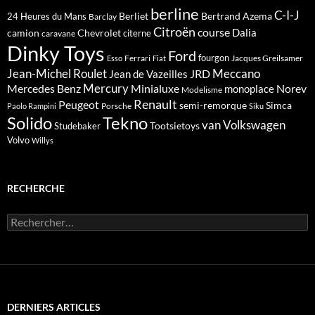
berline
C-I-J
Berliet
Bertrand Azema
24 Heures du Mans
Barclay
Citroën
course
Dalia
camion
Chevrolet
citerne
caravane
Dinky Toys
Ford
fourgon
Ferrari
Jacques Greilsamer
Esso
Fiat
Meccano
Jean-Michel Roulet
JRD
Jean de Vazeilles
Mercedes Benz
Mercury
Minialuxe
Norev
monoplace
Modelisme
Renault
Peugeot
semi-remorque
Simca
Porsche
Paolo Rampini
Siku
Solido
Tekno
van
Volkswagen
Tootsietoys
Studebaker
Volvo
Willys
RECHERCHE
Rechercher :
DERNIERS ARTICLES