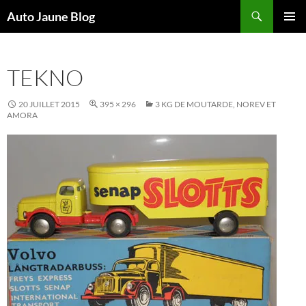
Recherche
Auto Jaune Blog
ALLER
MENU
AU
PRINCI
CONTENU
TEKNO
20 JUILLET 2015
395 × 296
3 KG DE MOUTARDE, NOREV ET
AMORA