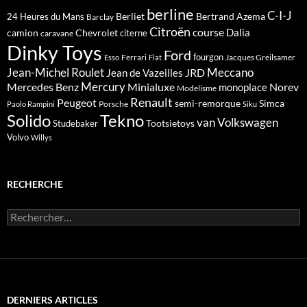
berline
C-I-J
Berliet
Bertrand Azema
24 Heures du Mans
Barclay
Citroën
course
Dalia
camion
Chevrolet
citerne
caravane
Dinky Toys
Ford
fourgon
Ferrari
Jacques Greilsamer
Esso
Fiat
Meccano
Jean-Michel Roulet
JRD
Jean de Vazeilles
Mercedes Benz
Mercury
Minialuxe
Norev
monoplace
Modelisme
Renault
Peugeot
semi-remorque
Simca
Porsche
Paolo Rampini
Siku
Solido
Tekno
van
Volkswagen
Tootsietoys
Studebaker
Volvo
Willys
RECHERCHE
Rechercher :
DERNIERS ARTICLES