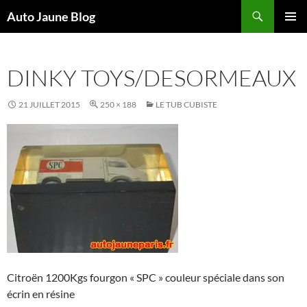
Recherche
Auto Jaune Blog
ALLER
MENU
AU
PRINCI
CONTENU
DINKY TOYS/DESORMEAUX
21 JUILLET 2015
250 × 188
LE TUB CUBISTE
Citroën 1200Kgs fourgon « SPC » couleur spéciale dans son
écrin en résine