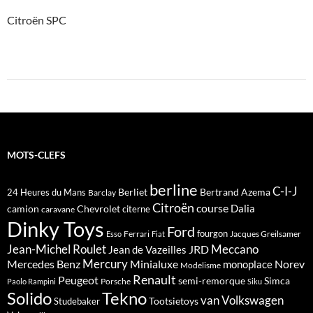
Citroën SPC
MOTS-CLEFS
berline
C-I-J
Berliet
Bertrand Azema
24 Heures du Mans
Barclay
Citroën
course
Dalia
camion
Chevrolet
citerne
caravane
Dinky Toys
Ford
fourgon
Ferrari
Jacques Greilsamer
Esso
Fiat
Meccano
Jean-Michel Roulet
JRD
Jean de Vazeilles
Mercedes Benz
Mercury
Minialuxe
Norev
monoplace
Modelisme
Renault
Peugeot
semi-remorque
Simca
Porsche
Paolo Rampini
Siku
Solido
Tekno
van
Volkswagen
Tootsietoys
Studebaker