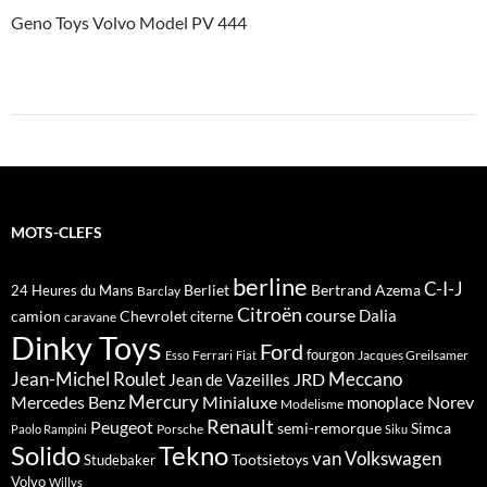
Geno Toys Volvo Model PV 444
MOTS-CLEFS
berline
C-I-J
Berliet
Bertrand Azema
24 Heures du Mans
Barclay
Citroën
course
Dalia
camion
Chevrolet
citerne
caravane
Dinky Toys
Ford
fourgon
Ferrari
Jacques Greilsamer
Esso
Fiat
Meccano
Jean-Michel Roulet
JRD
Jean de Vazeilles
Mercedes Benz
Mercury
Minialuxe
Norev
monoplace
Modelisme
Renault
Peugeot
semi-remorque
Simca
Porsche
Paolo Rampini
Siku
Solido
Tekno
van
Volkswagen
Tootsietoys
Studebaker
Volvo
Willys