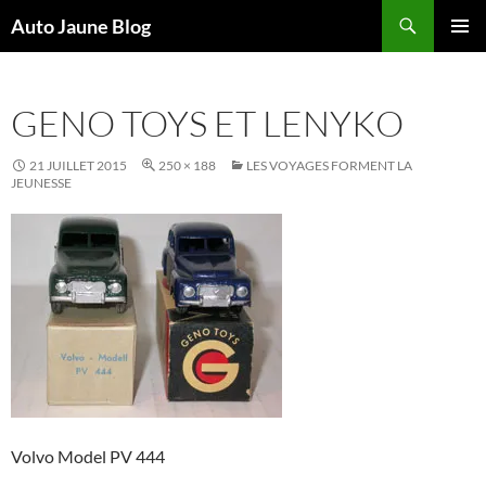
Recherche
Auto Jaune Blog
ALLER
MENU
AU
PRINCI
CONTENU
GENO TOYS ET LENYKO
21 JUILLET 2015
250 × 188
LES VOYAGES FORMENT LA
JEUNESSE
Volvo Model PV 444